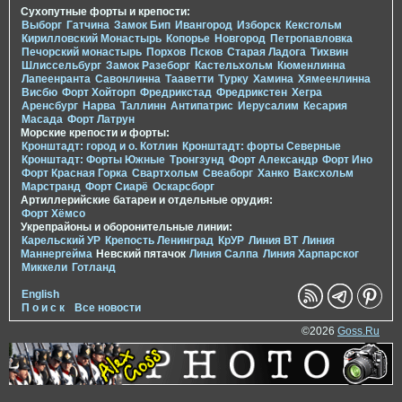
Сухопутные форты и крепости:
Выборг
Гатчина
Замок Бип
Ивангород
Изборск
Кексгольм
Кирилловский Монастырь
Копорье
Новгород
Петропавловка
Печорcкий монастырь
Порхов
Псков
Старая Ладога
Тихвин
Шлиссельбург
Замок Разеборг
Кастельхольм
Кюменлинна
Лапеенранта
Савонлинна
Тааветти
Турку
Хамина
Хямеенлинна
Висбю
Форт Хойторп
Фредрикстад
Фредрикстен
Хегра
Аренсбург
Нарва
Таллинн
Антипатрис
Иерусалим
Кесария
Масада
Форт Латрун
Морские крепости и форты:
Кронштадт: город и о. Котлин
Кронштадт: форты Северные
Кронштадт: Форты Южные
Тронгзунд
Форт Александр
Форт Ино
Форт Красная Горка
Свартхольм
Свеаборг
Ханко
Ваксхольм
Марстранд
Форт Сиарё
Оскарсборг
Артиллерийские батареи и отдельные орудия:
Форт Хёмсо
Укрепрайоны и оборонительные линии:
Карельский УР
Крепость Ленинград
КрУР
Линия ВТ
Линия
Маннергейма
Невский пятачок
Линия Салпа
Линия Харпарског
Миккели
Готланд
English
П о и с к
Все новости
©2026
Goss.Ru