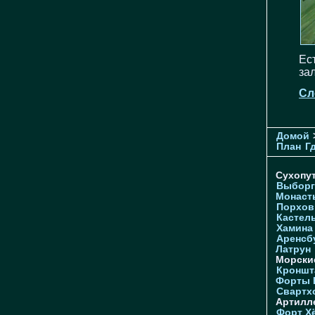
Ес
зал
Сл
Домой
План
Г
Сухопу
Выборг
Монаст
Порхов
Кастел
Хамина
Аренсб
Латрун
Морски
Кроншта
Форты
Свартх
Артилл
Форт Х