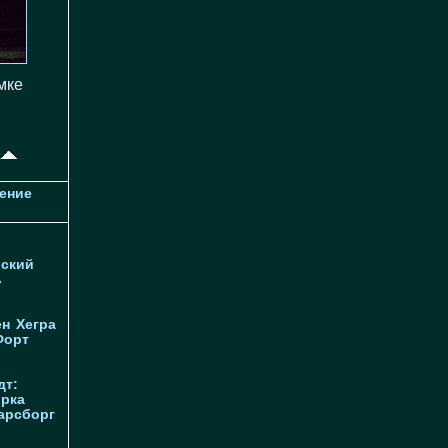
мке
ение
ский
ь
ен
Хегра
Форт
дт:
орка
арсборг