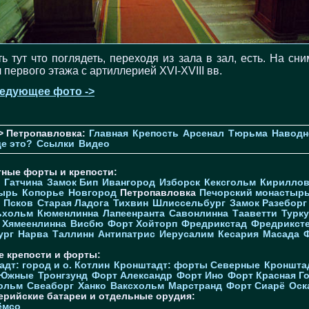
ть тут что поглядеть, переходя из зала в зал, есть. На сни
 первого этажа с артиллерией XVI-XVIII вв.
едующее фото ->
> Петропавловка:
Главная
Крепость
Арсенал
Тюрьма
Наводн
де это?
Ссылки
Видео
тные форты и крепости:
Гатчина
Замок Бип
Ивангород
Изборск
Кексгольм
Кириллов
ырь
Копорье
Новгород
Петропавловка
Печорcкий монастыр
Псков
Старая Ладога
Тихвин
Шлиссельбург
Замок Разеборг
ьхольм
Кюменлинна
Лапеенранта
Савонлинна
Тааветти
Турку
Хямеенлинна
Висбю
Форт Хойторп
Фредрикстад
Фредрикст
ург
Нарва
Таллинн
Антипатрис
Иерусалим
Кесария
Масада
е крепости и форты:
дт: город и о. Котлин
Кронштадт: форты Северные
Кроншта
 Южные
Тронгзунд
Форт Александр
Форт Ино
Форт Красная Г
ольм
Свеаборг
Ханко
Ваксхольм
Марстранд
Форт Сиарё
Оск
ерийские батареи и отдельные орудия:
ёмсо