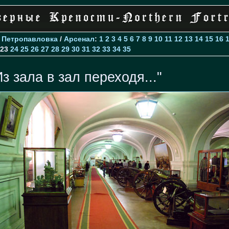
>
Петропавловка
/
Арсенал
:
1
2
3
4
5
6
7
8
9
10
11
12
13
14
15
16
23
24
25
26
27
28
29
30
31
32
33
34
35
Из зала в зал переходя..."