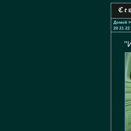
Домой
20
21
22
"