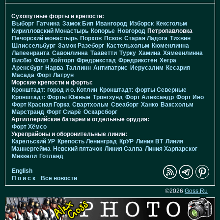
Сухопутные форты и крепости:
Выборг
Гатчина
Замок Бип
Ивангород
Изборск
Кексгольм
Кирилловский Монастырь
Копорье
Новгород
Петропавловка
Печорcкий монастырь
Порхов
Псков
Старая Ладога
Тихвин
Шлиссельбург
Замок Разеборг
Кастельхольм
Кюменлинна
Лапеенранта
Савонлинна
Тааветти
Турку
Хамина
Хямеенлинна
Висбю
Форт Хойторп
Фредрикстад
Фредрикстен
Хегра
Аренсбург
Нарва
Таллинн
Антипатрис
Иерусалим
Кесария
Масада
Форт Латрун
Морские крепости и форты:
Кронштадт: город и о. Котлин
Кронштадт: форты Северные
Кронштадт: Форты Южные
Тронгзунд
Форт Александр
Форт Ино
Форт Красная Горка
Свартхольм
Свеаборг
Ханко
Ваксхольм
Марстранд
Форт Сиарё
Оскарсборг
Артиллерийские батареи и отдельные орудия:
Форт Хёмсо
Укрепрайоны и оборонительные линии:
Карельский УР
Крепость Ленинград
КрУР
Линия ВТ
Линия
Маннергейма
Невский пятачок
Линия Салпа
Линия Харпарског
Миккели
Готланд
English
П о и с к
Все новости
©2026
Goss.Ru