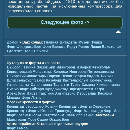
восстановить рабочий дизель 1910-го года практически без
новодельных частей, за исключением компрессора для
запуска (виден справа).
Следующее фото ->
Домой
> Ваксхольм:
Главная
Цитадель
Музей
Пушки
Форт Фредриксборг
Форт Бювикc
Редут Риндо
Линия Ваксхольм
Где это?
План
Ссылки
Сухопутные форты и крепости:
Выборг
Гатчина
Замок Бип
Ивангород
Изборск
Кексгольм
Кирилловский Монастырь
Копорье
Новгород
Петропавловка
Печорcкий монастырь
Порхов
Псков
Старая Ладога
Тихвин
Шлиссельбург
Замок Разеборг
Кастельхольм
Кюменлинна
Лапеенранта
Савонлинна
Тааветти
Турку
Хамина
Хямеенлинна
Висбю
Форт Хойторп
Фредрикстад
Фредрикстен
Хегра
Аренсбург
Нарва
Таллинн
Антипатрис
Иерусалим
Кесария
Масада
Форт Латрун
Морские крепости и форты:
Кронштадт: город и о. Котлин
Кронштадт: форты Северные
Кронштадт: Форты Южные
Тронгзунд
Форт Александр
Форт Ино
Форт Красная Горка
Свартхольм
Свеаборг
Ханко
Ваксхольм
Марстранд
Форт Сиарё
Оскарсборг
Артиллерийские батареи и отдельные орудия:
Форт Хёмсо