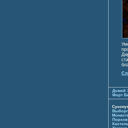
Ум
пр
Ди
ст
бл
Сл
Домой
Форт Б
Сухопу
Выборг
Монаст
Порхов
Кастел