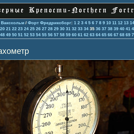
>
Ваксхольм
/
Форт Фредриксборг
:
1
2
3
4
5
6
7
8
9
10
11
12
13
1
20
21
22
23
24
25
26
27
28
29
30
31
32
33
34
35
36
37
38
39
40
41
4
48
49
50
51
52
53
54
55
56
57
58
59
60
61
62
63
64
65
66
67
68
69
7
ахометр