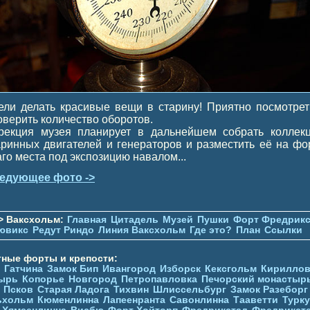
ели делать красивые вещи в старину! Приятно посмотрет
оверить количество оборотов.
рекция музея планирует в дальнейшем собрать коллек
аринных двигателей и генераторов и разместить её на фор
аго места под экспозицию навалом...
едующее фото ->
> Ваксхольм:
Главная
Цитадель
Музей
Пушки
Форт Фредрикс
ювикc
Редут Риндо
Линия Ваксхольм
Где это?
План
Ссылки
тные форты и крепости:
Гатчина
Замок Бип
Ивангород
Изборск
Кексгольм
Кириллов
ырь
Копорье
Новгород
Петропавловка
Печорcкий монастыр
Псков
Старая Ладога
Тихвин
Шлиссельбург
Замок Разеборг
ьхольм
Кюменлинна
Лапеенранта
Савонлинна
Тааветти
Турку