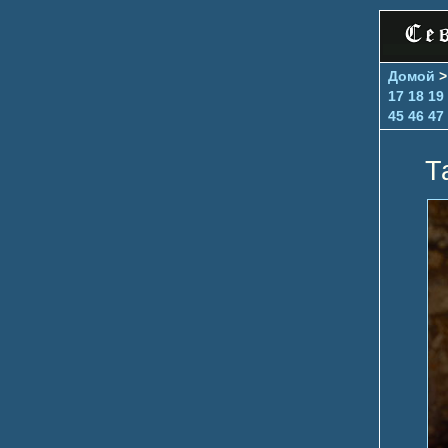
Домой
17
18
19
45
46
47
Т