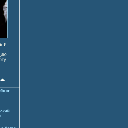
ь и
цию
ту,
борг
ский
ь