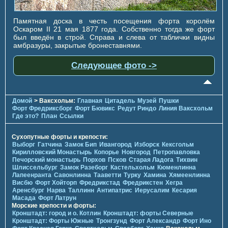
Памятная доска в честь посещения форта королём
Оскаром II 21 мая 1877 года. Собственно тогда же форт
был введён в строй. Справа и слева от таблички видны
амбразуры, закрытые бронеставнями.
Следующее фото ->
Домой
> Ваксхольм:
Главная
Цитадель
Музей
Пушки
Форт Фредриксборг
Форт Бювикc
Редут Риндо
Линия Ваксхольм
Где это?
План
Ссылки
Сухопутные форты и крепости:
Выборг
Гатчина
Замок Бип
Ивангород
Изборск
Кексгольм
Кирилловский Монастырь
Копорье
Новгород
Петропавловка
Печорcкий монастырь
Порхов
Псков
Старая Ладога
Тихвин
Шлиссельбург
Замок Разеборг
Кастельхольм
Кюменлинна
Лапеенранта
Савонлинна
Тааветти
Турку
Хамина
Хямеенлинна
Висбю
Форт Хойторп
Фредрикстад
Фредрикстен
Хегра
Аренсбург
Нарва
Таллинн
Антипатрис
Иерусалим
Кесария
Масада
Форт Латрун
Морские крепости и форты:
Кронштадт: город и о. Котлин
Кронштадт: форты Северные
Кронштадт: Форты Южные
Тронгзунд
Форт Александр
Форт Ино