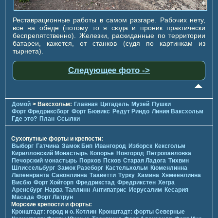
Реставрационные работы в самом разгаре. Рабочих нету,
все на обеде (потому то я сюда и проник практически
беспрепятственно). Железки, раскиданные по территории
батареи, кажется, от станков (судя по картинкам из
тырнета).
Следующее фото ->
Домой
> Ваксхольм:
Главная
Цитадель
Музей
Пушки
Форт Фредриксборг
Форт Бювикc
Редут Риндо
Линия Ваксхольм
Где это?
План
Ссылки
Сухопутные форты и крепости:
Выборг
Гатчина
Замок Бип
Ивангород
Изборск
Кексгольм
Кирилловский Монастырь
Копорье
Новгород
Петропавловка
Печорcкий монастырь
Порхов
Псков
Старая Ладога
Тихвин
Шлиссельбург
Замок Разеборг
Кастельхольм
Кюменлинна
Лапеенранта
Савонлинна
Тааветти
Турку
Хамина
Хямеенлинна
Висбю
Форт Хойторп
Фредрикстад
Фредрикстен
Хегра
Аренсбург
Нарва
Таллинн
Антипатрис
Иерусалим
Кесария
Масада
Форт Латрун
Морские крепости и форты:
Кронштадт: город и о. Котлин
Кронштадт: форты Северные