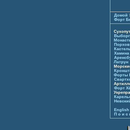
Домой
Форт Б
Сухопу
Выборг
Монаст
Порхов
Кастел
Хамина
Аренсб
Латрун
Морски
Кроншта
Форты
Свартх
Артилл
Форт Х
Укрепр
Карель
Невски
English
П о и с 