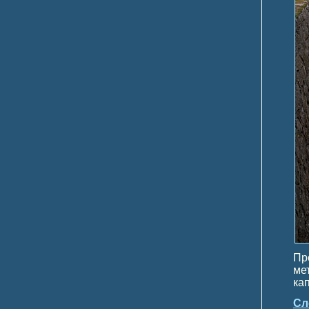
Пр
ме
ка
Сл