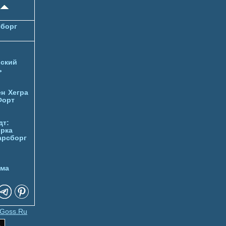
борг
ский
ь
ен
Хегра
Форт
дт:
орка
арсборг
йма
Goss.Ru