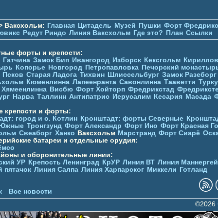
> Ваксхольм:
Главная
Цитадель
Музей
Пушки
Форт Фредрикс
ювикc
Редут Риндо
Линия Ваксхольм
Где это?
План
Ссылки
тные форты и крепости:
Гатчина
Замок Бип
Ивангород
Изборск
Кексгольм
Кириллов
ырь
Копорье
Новгород
Петропавловка
Печорcкий монастыр
Псков
Старая Ладога
Тихвин
Шлиссельбург
Замок Разеборг
ьхольм
Кюменлинна
Лапеенранта
Савонлинна
Тааветти
Турку
Хямеенлинна
Висбю
Форт Хойторп
Фредрикстад
Фредрикст
ург
Нарва
Таллинн
Антипатрис
Иерусалим
Кесария
Масада
е крепости и форты:
дт: город и о. Котлин
Кронштадт: форты Северные
Кроншта
 Южные
Тронгзунд
Форт Александр
Форт Ино
Форт Красная Г
ольм
Свеаборг
Ханко
Ваксхольм
Марстранд
Форт Сиарё
Оск
ерийские батареи и отдельные орудия:
ёмсо
айоны и оборонительные линии:
ский УР
Крепость Ленинград
КрУР
Линия ВТ
Линия Маннерге
й пятачок
Линия Салпа
Линия Харпарског
Миккели
Готланд
к
Все новости
©2026