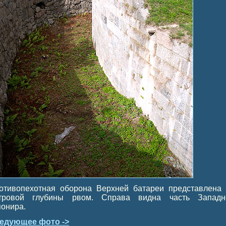
отивопехотная оборона Верхней батареи представлена 
тровой глубины рвом. Справа видна часть Западн
понира.
едующее фото ->