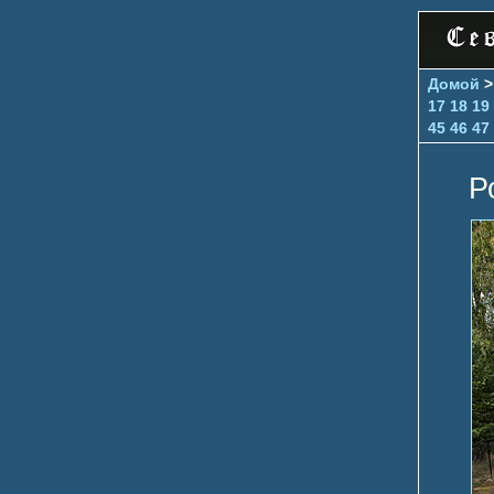
Домой
17
18
19
45
46
47
Р