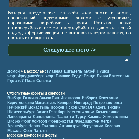
Батарея представляет из себя холм земли и камня,
прорезанный подземными ходами с укрытиями,
пороховыми погребами и протч. Развитие новых
артиллерийских систем смертоубийства диктовал новый
подход к фортификации: не выставлять верки напоказ, но
прятать их и скрывать...
Следующее фото ->
Домой
> Ваксхольм:
Главная
Цитадель
Музей
Пушки
Форт Фредриксборг
Форт Бювикc
Редут Риндо
Линия Ваксхольм
Где это?
План
Ссылки
Сухопутные форты и крепости:
Выборг
Гатчина
Замок Бип
Ивангород
Изборск
Кексгольм
Кирилловский Монастырь
Копорье
Новгород
Петропавловка
Печорcкий монастырь
Порхов
Псков
Старая Ладога
Тихвин
Шлиссельбург
Замок Разеборг
Кастельхольм
Кюменлинна
Лапеенранта
Савонлинна
Тааветти
Турку
Хамина
Хямеенлинна
Висбю
Форт Хойторп
Фредрикстад
Фредрикстен
Хегра
Аренсбург
Нарва
Таллинн
Антипатрис
Иерусалим
Кесария
Масада
Форт Латрун
Морские крепости и форты: