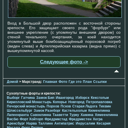
Вход в Большой двор расположен с восточной стороны
крепости. Его защищает своего рода "форбург" или
внешнее укрепление (с упомянуты внешним двором) со
стеной тенального очертания, за коей находится
упомянутый выше бомбозащищённый пороховой погреб
(виден слева) и Артиллерийская казарма (видна прямо) с
вышеупомянутой кассой.
Следующее фото ->
Домой
> Марстранд:
Главная
Фото
Где это
План
Ссылки
Сухопутные форты и крепости:
Выборг
Гатчина
Замок Бип
Ивангород
Изборск
Кексгольм
Кирилловский Монастырь
Копорье
Новгород
Петропавловка
Печорcкий монастырь
Порхов
Псков
Старая Ладога
Тихвин
Шлиссельбург
Замок Разеборг
Кастельхольм
Кюменлинна
Лапеенранта
Савонлинна
Тааветти
Турку
Хамина
Хямеенлинна
Висбю
Форт Хойторп
Фредрикстад
Фредрикстен
Хегра
Аренсбург
Нарва
Таллинн
Антипатрис
Иерусалим
Кесария
Масада
Форт Латрун