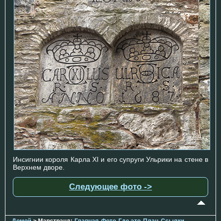
Инсигнии короля Карла XI и его супруги Ульрики на стене в
Верхнем дворе.
Следующее фото ->
Домой
> Марстранд:
Главная
Фото
Где это
План
Ссылки