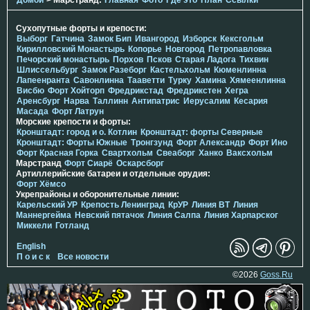
Сухопутные форты и крепости:
Выборг
Гатчина
Замок Бип
Ивангород
Изборск
Кексгольм
Кирилловский Монастырь
Копорье
Новгород
Петропавловка
Печорcкий монастырь
Порхов
Псков
Старая Ладога
Тихвин
Шлиссельбург
Замок Разеборг
Кастельхольм
Кюменлинна
Лапеенранта
Савонлинна
Тааветти
Турку
Хамина
Хямеенлинна
Висбю
Форт Хойторп
Фредрикстад
Фредрикстен
Хегра
Аренсбург
Нарва
Таллинн
Антипатрис
Иерусалим
Кесария
Масада
Форт Латрун
Морские крепости и форты:
Кронштадт: город и о. Котлин
Кронштадт: форты Северные
Кронштадт: Форты Южные
Тронгзунд
Форт Александр
Форт Ино
Форт Красная Горка
Свартхольм
Свеаборг
Ханко
Ваксхольм
Марстранд
Форт Сиарё
Оскарсборг
Артиллерийские батареи и отдельные орудия:
Форт Хёмсо
Укрепрайоны и оборонительные линии:
Карельский УР
Крепость Ленинград
КрУР
Линия ВТ
Линия
Маннергейма
Невский пятачок
Линия Салпа
Линия Харпарског
Миккели
Готланд
English
П о и с к
Все новости
©2026
Goss.Ru