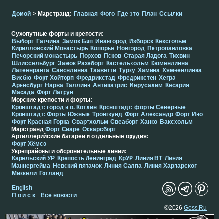
Домой
> Марстранд:
Главная
Фото
Где это
План
Ссылки
Сухопутные форты и крепости:
Выборг
Гатчина
Замок Бип
Ивангород
Изборск
Кексгольм
Кирилловский Монастырь
Копорье
Новгород
Петропавловка
Печорcкий монастырь
Порхов
Псков
Старая Ладога
Тихвин
Шлиссельбург
Замок Разеборг
Кастельхольм
Кюменлинна
Лапеенранта
Савонлинна
Тааветти
Турку
Хамина
Хямеенлинна
Висбю
Форт Хойторп
Фредрикстад
Фредрикстен
Хегра
Аренсбург
Нарва
Таллинн
Антипатрис
Иерусалим
Кесария
Масада
Форт Латрун
Морские крепости и форты:
Кронштадт: город и о. Котлин
Кронштадт: форты Северные
Кронштадт: Форты Южные
Тронгзунд
Форт Александр
Форт Ино
Форт Красная Горка
Свартхольм
Свеаборг
Ханко
Ваксхольм
Марстранд
Форт Сиарё
Оскарсборг
Артиллерийские батареи и отдельные орудия:
Форт Хёмсо
Укрепрайоны и оборонительные линии:
Карельский УР
Крепость Ленинград
КрУР
Линия ВТ
Линия
Маннергейма
Невский пятачок
Линия Салпа
Линия Харпарског
Миккели
Готланд
English
П о и с к
Все новости
©2026
Goss.Ru