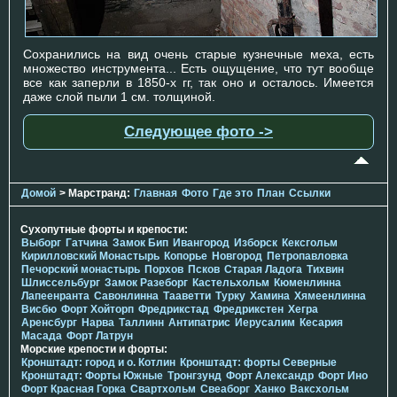
Сохранились на вид очень старые кузнечные меха, есть
множество инструмента... Есть ощущение, что тут вообще
все как заперли в 1850-х гг, так оно и осталось. Имеется
даже слой пыли 1 см. толщиной.
Следующее фото ->
Домой
> Марстранд:
Главная
Фото
Где это
План
Ссылки
Сухопутные форты и крепости:
Выборг
Гатчина
Замок Бип
Ивангород
Изборск
Кексгольм
Кирилловский Монастырь
Копорье
Новгород
Петропавловка
Печорcкий монастырь
Порхов
Псков
Старая Ладога
Тихвин
Шлиссельбург
Замок Разеборг
Кастельхольм
Кюменлинна
Лапеенранта
Савонлинна
Тааветти
Турку
Хамина
Хямеенлинна
Висбю
Форт Хойторп
Фредрикстад
Фредрикстен
Хегра
Аренсбург
Нарва
Таллинн
Антипатрис
Иерусалим
Кесария
Масада
Форт Латрун
Морские крепости и форты:
Кронштадт: город и о. Котлин
Кронштадт: форты Северные
Кронштадт: Форты Южные
Тронгзунд
Форт Александр
Форт Ино
Форт Красная Горка
Свартхольм
Свеаборг
Ханко
Ваксхольм