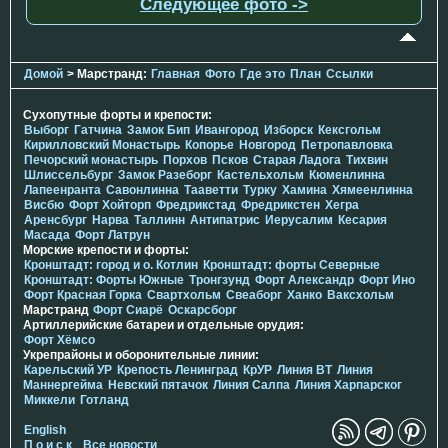
Следующее фото ->
Домой
> Марстранд:
Главная
Фото
Где это
План
Ссылки
Сухопутные форты и крепости:
Выборг
Гатчина
Замок Бип
Ивангород
Изборск
Кексгольм
Кирилловский Монастырь
Копорье
Новгород
Петропавловка
Печорcкий монастырь
Порхов
Псков
Старая Ладога
Тихвин
Шлиссельбург
Замок Разеборг
Кастельхольм
Кюменлинна
Лапеенранта
Савонлинна
Тааветти
Турку
Хамина
Хямеенлинна
Висбю
Форт Хойторп
Фредрикстад
Фредрикстен
Хегра
Аренсбург
Нарва
Таллинн
Антипатрис
Иерусалим
Кесария
Масада
Форт Латрун
Морские крепости и форты:
Кронштадт: город и о. Котлин
Кронштадт: форты Северные
Кронштадт: Форты Южные
Тронгзунд
Форт Александр
Форт Ино
Форт Красная Горка
Свартхольм
Свеаборг
Ханко
Ваксхольм
Марстранд
Форт Сиарё
Оскарсборг
Артиллерийские батареи и отдельные орудия:
Форт Хёмсо
Укрепрайоны и оборонительные линии:
Карельский УР
Крепость Ленинград
КрУР
Линия ВТ
Линия
Маннергейма
Невский пятачок
Линия Салпа
Линия Харпарског
Миккели
Готланд
English
П о и с к
Все новости