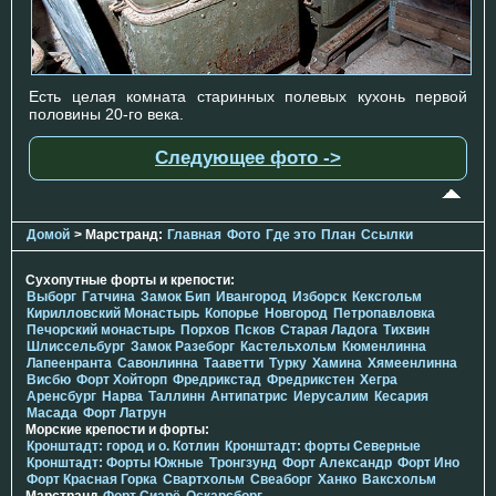
Есть целая комната старинных полевых кухонь первой
половины 20-го века.
Следующее фото ->
Домой
> Марстранд:
Главная
Фото
Где это
План
Ссылки
Сухопутные форты и крепости:
Выборг
Гатчина
Замок Бип
Ивангород
Изборск
Кексгольм
Кирилловский Монастырь
Копорье
Новгород
Петропавловка
Печорcкий монастырь
Порхов
Псков
Старая Ладога
Тихвин
Шлиссельбург
Замок Разеборг
Кастельхольм
Кюменлинна
Лапеенранта
Савонлинна
Тааветти
Турку
Хамина
Хямеенлинна
Висбю
Форт Хойторп
Фредрикстад
Фредрикстен
Хегра
Аренсбург
Нарва
Таллинн
Антипатрис
Иерусалим
Кесария
Масада
Форт Латрун
Морские крепости и форты:
Кронштадт: город и о. Котлин
Кронштадт: форты Северные
Кронштадт: Форты Южные
Тронгзунд
Форт Александр
Форт Ино
Форт Красная Горка
Свартхольм
Свеаборг
Ханко
Ваксхольм