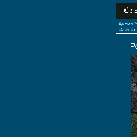
Домой
15
16
17
Р