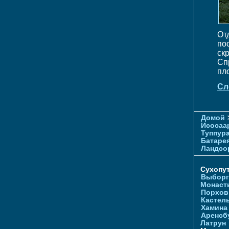
От
по
ск
Сп
пл
Сл
Домой
Исосаа
Туппур
Батаре
Ландсо
Сухопу
Выборг
Монаст
Порхов
Кастел
Хамина
Аренсб
Латрун