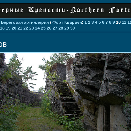
>
Береговая артиллерия
/
Форт Кварвен
:
1
2
3
4
5
6
7
8
9
10
11
1
18
19
20
21
22
23
24
25
26
27
28
29
30
ов