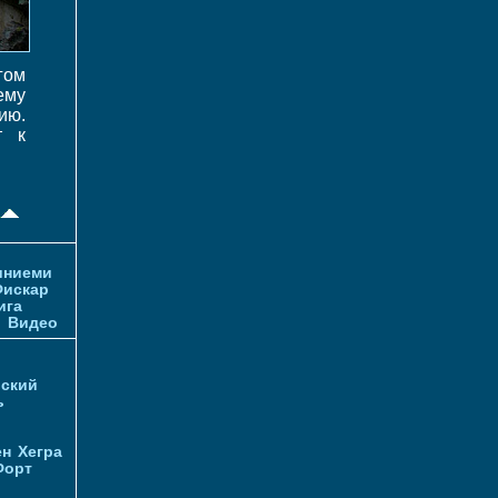
гом
ему
ию.
т к
иниеми
искар
ига
и
Видео
ский
ь
ен
Хегра
Форт