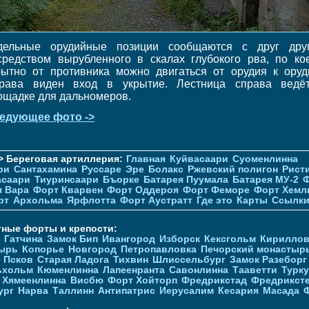
дельные орудийные позиции сообщаются с друг дру
средством вырубленного в скалах глубокого рва, по ко
рытно от противника можно двигаться от орудия к оруд
рава виден вход в укрытие. Лестница справа ведё
ощадке для дальномеров.
едующее фото ->
> Береговая артиллерия:
Главная
Куйвасаари
Суоменлиннa
ри
Сантахамина
Руссаре
Эре
Болакс
Ржевский полигон
Рист
асаари
Тиуринсаари
Бъорке
Батарея Пуумала
Батарея МУ-2
Ф
я Вара
Форт Кварвен
Форт Оддероя
Форт Феморе
Форт Хемл
рт
Архольма
Ярфлотта
Форт Аустратт
Где это
Карты
Ссылк
тные форты и крепости:
Гатчина
Замок Бип
Ивангород
Изборск
Кексгольм
Кириллов
ырь
Копорье
Новгород
Петропавловка
Печорcкий монастыр
Псков
Старая Ладога
Тихвин
Шлиссельбург
Замок Разеборг
ьхольм
Кюменлинна
Лапеенранта
Савонлинна
Тааветти
Турку
Хямеенлинна
Висбю
Форт Хойторп
Фредрикстад
Фредрикст
ург
Нарва
Таллинн
Антипатрис
Иерусалим
Кесария
Масада