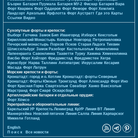
Бъорке
Батарея Пуумала
Батарея МУ-2
Фискар
Батарея Вара
Форт Кварвен
Форт Оддероя
Форт Феморе
Форт Хемлига
Ландсорт
Архольма
Ярфлотта
Форт Аустратт
Где это
Карты
Ссылки
Видео
Сухопутные форты и крепости:
Выборг
Гатчина
Замок Бип
Ивангород
Изборск
Кексгольм
Кирилловский Монастырь
Копорье
Новгород
Петропавловка
Печорcкий монастырь
Порхов
Псков
Старая Ладога
Тихвин
Шлиссельбург
Замок Разеборг
Кастельхольм
Кюменлинна
Лапеенранта
Савонлинна
Тааветти
Турку
Хамина
Хямеенлинна
Висбю
Форт Хойторп
Фредрикстад
Фредрикстен
Хегра
Аренсбург
Нарва
Таллинн
Антипатрис
Иерусалим
Кесария
Масада
Форт Латрун
Морские крепости и форты:
Кронштадт: город и о. Котлин
Кронштадт: форты Северные
Кронштадт: Форты Южные
Тронгзунд
Форт Александр
Форт Ино
Форт Красная Горка
Свартхольм
Свеаборг
Ханко
Ваксхольм
Марстранд
Форт Сиарё
Оскарсборг
Артиллерийские батареи и отдельные орудия:
Форт Хёмсо
Укрепрайоны и оборонительные линии:
Карельский УР
Крепость Ленинград
КрУР
Линия ВТ
Линия
Маннергейма
Невский пятачок
Линия Салпа
Линия Харпарског
Миккели
Готланд
English
П о и с к
Все новости