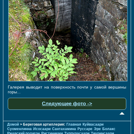
Галерея выводит на поверхность почти у самой вершины
горы...
Следующее фото ->
Домой
> Береговая артиллерия:
Главная
Куйвасаари
Суоменлиннa
Исосаари
Сантахамина
Руссаре
Эре
Болакс
Ржевский полигон
Ристиниеми
Туппурасаари
Тиуринсаари