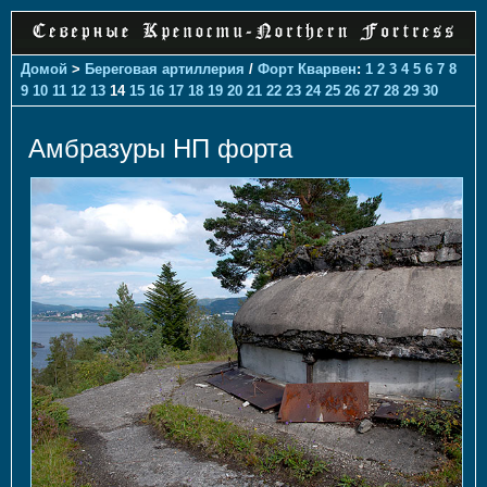
Домой
>
Береговая артиллерия
/
Форт Кварвен
:
1
2
3
4
5
6
7
8
9
10
11
12
13
14
15
16
17
18
19
20
21
22
23
24
25
26
27
28
29
30
Амбразуры НП форта