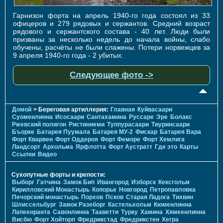
Гарнизон форта на апрель 1940-го года состоял из 33
офицеров и 279 рядовых и сержантов. Средний возраст
рядового и сержантского состава - 40 лет. Люди были
призваны за несколько недель до начала войны, слабо
обучены, расчёты не были слажены. Потери норвежцев за
9 апреля 1940-го года - 2 убитых.
Следующее фото ->
Домой
> Береговая артиллерия:
Главная
Куйвасаари
Суоменлиннa
Исосаари
Сантахамина
Руссаре
Эре
Болакс
Ржевский полигон
Ристиниеми
Туппурасаари
Тиуринсаари
Бъорке
Батарея Пуумала
Батарея МУ-2
Фискар
Батарея Вара
Форт Кварвен
Форт Оддероя
Форт Феморе
Форт Хемлига
Ландсорт
Архольма
Ярфлотта
Форт Аустратт
Где это
Карты
Ссылки
Видео
Сухопутные форты и крепости:
Выборг
Гатчина
Замок Бип
Ивангород
Изборск
Кексгольм
Кирилловский Монастырь
Копорье
Новгород
Петропавловка
Печорcкий монастырь
Порхов
Псков
Старая Ладога
Тихвин
Шлиссельбург
Замок Разеборг
Кастельхольм
Кюменлинна
Лапеенранта
Савонлинна
Тааветти
Турку
Хамина
Хямеенлинна
Висбю
Форт Хойторп
Фредрикстад
Фредрикстен
Хегра