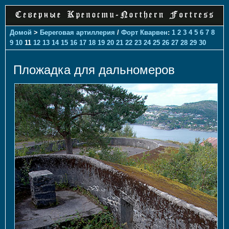
Домой
>
Береговая артиллерия
/
Форт Кварвен
:
1
2
3
4
5
6
7
8
9
10
11
12
13
14
15
16
17
18
19
20
21
22
23
24
25
26
27
28
29
30
Пложадка для дальномеров