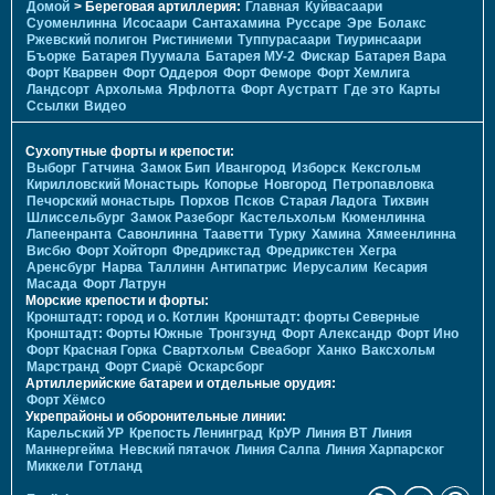
Домой
> Береговая артиллерия:
Главная
Куйвасаари
Суоменлиннa
Исосаари
Сантахамина
Руссаре
Эре
Болакс
Ржевский полигон
Ристиниеми
Туппурасаари
Тиуринсаари
Бъорке
Батарея Пуумала
Батарея МУ-2
Фискар
Батарея Вара
Форт Кварвен
Форт Оддероя
Форт Феморе
Форт Хемлига
Ландсорт
Архольма
Ярфлотта
Форт Аустратт
Где это
Карты
Ссылки
Видео
Сухопутные форты и крепости:
Выборг
Гатчина
Замок Бип
Ивангород
Изборск
Кексгольм
Кирилловский Монастырь
Копорье
Новгород
Петропавловка
Печорcкий монастырь
Порхов
Псков
Старая Ладога
Тихвин
Шлиссельбург
Замок Разеборг
Кастельхольм
Кюменлинна
Лапеенранта
Савонлинна
Тааветти
Турку
Хамина
Хямеенлинна
Висбю
Форт Хойторп
Фредрикстад
Фредрикстен
Хегра
Аренсбург
Нарва
Таллинн
Антипатрис
Иерусалим
Кесария
Масада
Форт Латрун
Морские крепости и форты:
Кронштадт: город и о. Котлин
Кронштадт: форты Северные
Кронштадт: Форты Южные
Тронгзунд
Форт Александр
Форт Ино
Форт Красная Горка
Свартхольм
Свеаборг
Ханко
Ваксхольм
Марстранд
Форт Сиарё
Оскарсборг
Артиллерийские батареи и отдельные орудия:
Форт Хёмсо
Укрепрайоны и оборонительные линии:
Карельский УР
Крепость Ленинград
КрУР
Линия ВТ
Линия
Маннергейма
Невский пятачок
Линия Салпа
Линия Харпарског
Миккели
Готланд