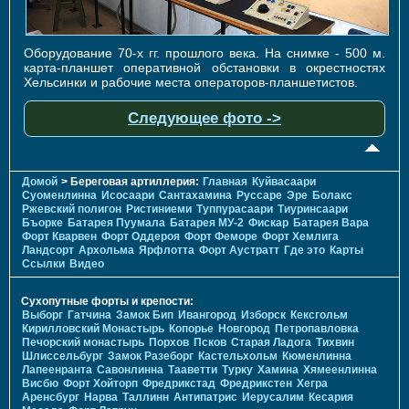
Оборудование 70-х гг. прошлого века. На снимке - 500 м.
карта-планшет оперативной обстановки в окрестностях
Хельсинки и рабочие места операторов-планшетистов.
Следующее фото ->
Домой
> Береговая артиллерия:
Главная
Куйвасаари
Суоменлиннa
Исосаари
Сантахамина
Руссаре
Эре
Болакс
Ржевский полигон
Ристиниеми
Туппурасаари
Тиуринсаари
Бъорке
Батарея Пуумала
Батарея МУ-2
Фискар
Батарея Вара
Форт Кварвен
Форт Оддероя
Форт Феморе
Форт Хемлига
Ландсорт
Архольма
Ярфлотта
Форт Аустратт
Где это
Карты
Ссылки
Видео
Сухопутные форты и крепости:
Выборг
Гатчина
Замок Бип
Ивангород
Изборск
Кексгольм
Кирилловский Монастырь
Копорье
Новгород
Петропавловка
Печорcкий монастырь
Порхов
Псков
Старая Ладога
Тихвин
Шлиссельбург
Замок Разеборг
Кастельхольм
Кюменлинна
Лапеенранта
Савонлинна
Тааветти
Турку
Хамина
Хямеенлинна
Висбю
Форт Хойторп
Фредрикстад
Фредрикстен
Хегра
Аренсбург
Нарва
Таллинн
Антипатрис
Иерусалим
Кесария