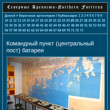
Домой
>
Береговая артиллерия
/
Куйвасаари
:
1
2
3
4
5
6
7
8
9
10
11
12
13
14
15
16
17
18
19
20
21
22
23
24
25
26
27
28
29
30
31
32
33
34
35
36
37
38
39
40
41
42
43
44
45
46
47
48
49
50
51
52
53
54
55
56
57
58
59
60
61
62
63
64
65
66
67
68
69
70
71
72
73
Командный пункт (центральный
пост) батареи