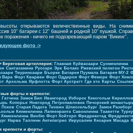
высоты открываются величественные виды. На снимк
ссив 10" батареи с 12" башней и родной 10" пушкой. Справ
не поражения - ничего не подозревающий паром "Викинг".
едующее фото ->
> Береговая артиллерия:
Главная
Куйвасаари
Суоменлиннa
ри
Сантахамина
Руссаре
Эре
Болакс
Ржевский полигон
Рист
асаари
Тиуринсаари
Бъорке
Батарея Пуумала
Батарея МУ-2
Ф
я Вара
Форт Кварвен
Форт Оддероя
Форт Феморе
Форт Хемл
рт
Архольма
Ярфлотта
Форт Аустратт
Где это
Карты
Ссылк
тные форты и крепости:
Гатчина
Замок Бип
Ивангород
Изборск
Кексгольм
Кириллов
ырь
Копорье
Новгород
Петропавловка
Печорcкий монастыр
Псков
Старая Ладога
Тихвин
Шлиссельбург
Замок Разеборг
ьхольм
Кюменлинна
Лапеенранта
Савонлинна
Тааветти
Турку
Хямеенлинна
Висбю
Форт Хойторп
Фредрикстад
Фредрикст
ург
Нарва
Таллинн
Антипатрис
Иерусалим
Кесария
Масада
е крепости и форты: