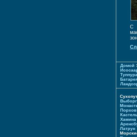
С 
ма
зо
Сл
Домой
Исосаа
Туппур
Батаре
Ландсо
Сухопу
Выборг
Монаст
Порхов
Кастел
Хамина
Аренсб
Латрун
Морски