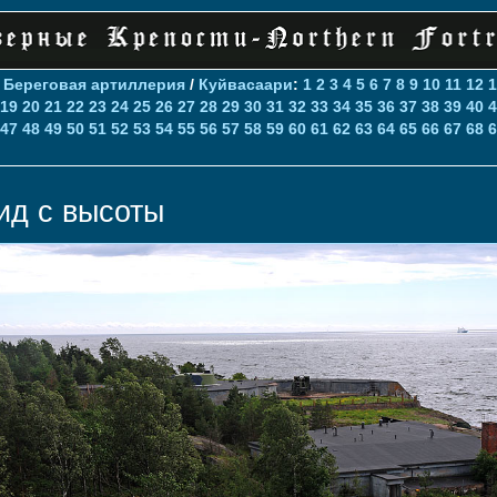
>
Береговая артиллерия
/
Куйвасаари
:
1
2
3
4
5
6
7
8
9
10
11
12
1
19
20
21
22
23
24
25
26
27
28
29
30
31
32
33
34
35
36
37
38
39
40
4
47
48
49
50
51
52
53
54
55
56
57
58
59
60
61
62
63
64
65
66
67
68
6
ид с высоты