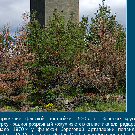
оружение финской постройки 1930-х гг. Зелёное круг
ерху - радиопрозрачный кожух из стеклопластика для радара
чале 1970-х у финской береговой артиллерии появил
стема RADAL (Rannikotykistön Digitaalinen Ammunnan Laski