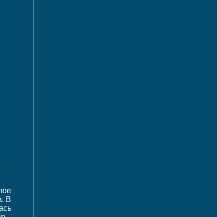
лое
. В
ась
n -