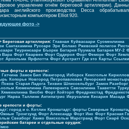
фровое управление огнём береговой артиллерии). Данны
дара английского производства Decca обрабатывал
анзисторным компьютером Elliot 920.
едующее фото ->
> Береговая артиллерия:
Главная
Куйвасаари
Суоменлиннa
ри
Сантахамина
Руссаре
Эре
Болакс
Ржевский полигон
Рист
асаари
Тиуринсаари
Бъорке
Батарея Пуумала
Батарея МУ-2
Ф
я Вара
Форт Кварвен
Форт Оддероя
Форт Феморе
Форт Хемл
рт
Архольма
Ярфлотта
Форт Аустратт
Где это
Карты
Ссылк
тные форты и крепости:
Гатчина
Замок Бип
Ивангород
Изборск
Кексгольм
Кириллов
ырь
Копорье
Новгород
Петропавловка
Печорcкий монастыр
Псков
Старая Ладога
Тихвин
Шлиссельбург
Замок Разеборг
ьхольм
Кюменлинна
Лапеенранта
Савонлинна
Тааветти
Турку
Хямеенлинна
Висбю
Форт Хойторп
Фредрикстад
Фредрикст
ург
Нарва
Таллинн
Антипатрис
Иерусалим
Кесария
Масада
е крепости и форты:
дт: город и о. Котлин
Кронштадт: форты Северные
Кроншта
 Южные
Тронгзунд
Форт Александр
Форт Ино
Форт Красная Г
ольм
Свеаборг
Ханко
Ваксхольм
Марстранд
Форт Сиарё
Оск
ерийские батареи и отдельные орудия:
ёмсо