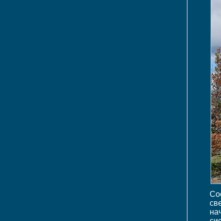
Со
св
на
си