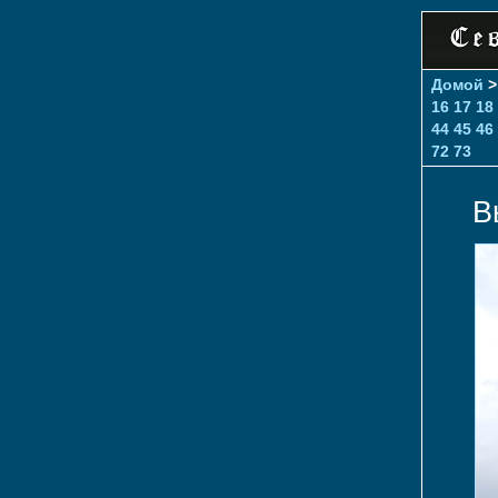
Домой
16
17
18
44
45
46
72
73
В