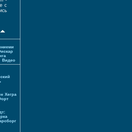
е с
ись
иниеми
искар
ига
и
Видео
ский
ь
ен
Хегра
Форт
дт:
орка
арсборг