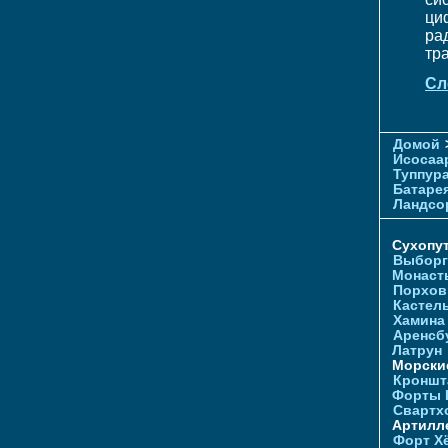
ци
ра
тр
Сл
Домой
Исосаа
Туппур
Батаре
Ландсо
Сухопу
Выборг
Монаст
Порхов
Кастел
Хамина
Аренсб
Латрун
Морски
Кроншта
Форты
Свартх
Артилл
Форт Х