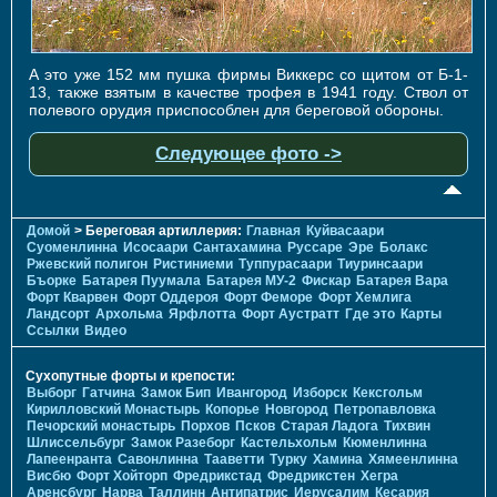
А это уже 152 мм пушка фирмы Виккерс со щитом от Б-1-
13, также взятым в качестве трофея в 1941 году. Ствол от
полевого орудия приспособлен для береговой обороны.
Следующее фото ->
Домой
> Береговая артиллерия:
Главная
Куйвасаари
Суоменлиннa
Исосаари
Сантахамина
Руссаре
Эре
Болакс
Ржевский полигон
Ристиниеми
Туппурасаари
Тиуринсаари
Бъорке
Батарея Пуумала
Батарея МУ-2
Фискар
Батарея Вара
Форт Кварвен
Форт Оддероя
Форт Феморе
Форт Хемлига
Ландсорт
Архольма
Ярфлотта
Форт Аустратт
Где это
Карты
Ссылки
Видео
Сухопутные форты и крепости:
Выборг
Гатчина
Замок Бип
Ивангород
Изборск
Кексгольм
Кирилловский Монастырь
Копорье
Новгород
Петропавловка
Печорcкий монастырь
Порхов
Псков
Старая Ладога
Тихвин
Шлиссельбург
Замок Разеборг
Кастельхольм
Кюменлинна
Лапеенранта
Савонлинна
Тааветти
Турку
Хамина
Хямеенлинна
Висбю
Форт Хойторп
Фредрикстад
Фредрикстен
Хегра
Аренсбург
Нарва
Таллинн
Антипатрис
Иерусалим
Кесария