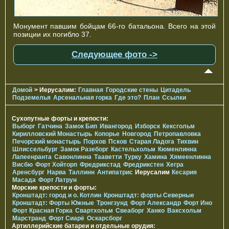
Монумент павшим бойцам 66-го батальона. Всего на этой
позиции их погибло 37.
Следующее фото ->
Домой
> Иерусалим:
Главная
Городские стены
Цитадель
Подземелья
Арсенальная горка
Где это?
План
Ссылки
Сухопутные форты и крепости:
Выборг
Гатчина
Замок Бип
Ивангород
Изборск
Кексгольм
Кирилловский Монастырь
Копорье
Новгород
Петропавловка
Печорcкий монастырь
Порхов
Псков
Старая Ладога
Тихвин
Шлиссельбург
Замок Разеборг
Кастельхольм
Кюменлинна
Лапеенранта
Савонлинна
Тааветти
Турку
Хамина
Хямеенлинна
Висбю
Форт Хойторп
Фредрикстад
Фредрикстен
Хегра
Аренсбург
Нарва
Таллинн
Антипатрис
Иерусалим
Кесария
Масада
Форт Латрун
Морские крепости и форты:
Кронштадт: город и о. Котлин
Кронштадт: форты Северные
Кронштадт: Форты Южные
Тронгзунд
Форт Александр
Форт Ино
Форт Красная Горка
Свартхольм
Свеаборг
Ханко
Ваксхольм
Марстранд
Форт Сиарё
Оскарсборг
Артиллерийские батареи и отдельные орудия: