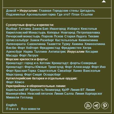
Домой
> Иерусалим:
Главная
Городские стены
Цитадель
Подземелья
Арсенальная горка
Где это?
План
Ссылки
Сухопутные форты и крепости:
Выборг
Гатчина
Замок Бип
Ивангород
Изборск
Кексгольм
Кирилловский Монастырь
Копорье
Новгород
Петропавловка
Печорcкий монастырь
Порхов
Псков
Старая Ладога
Тихвин
Шлиссельбург
Замок Разеборг
Кастельхольм
Кюменлинна
Лапеенранта
Савонлинна
Тааветти
Турку
Хамина
Хямеенлинна
Висбю
Форт Хойторп
Фредрикстад
Фредрикстен
Хегра
Аренсбург
Нарва
Таллинн
Антипатрис
Иерусалим
Кесария
Масада
Форт Латрун
Морские крепости и форты:
Кронштадт: город и о. Котлин
Кронштадт: форты Северные
Кронштадт: Форты Южные
Тронгзунд
Форт Александр
Форт Ино
Форт Красная Горка
Свартхольм
Свеаборг
Ханко
Ваксхольм
Марстранд
Форт Сиарё
Оскарсборг
Артиллерийские батареи и отдельные орудия:
Форт Хёмсо
Укрепрайоны и оборонительные линии:
Карельский УР
Крепость Ленинград
КрУР
Линия ВТ
Линия
Маннергейма
Невский пятачок
Линия Салпа
Линия Харпарског
Миккели
Готланд
English
П о и с к
Все новости