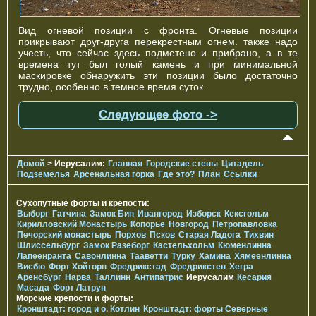
Вид огневой позиции с фронта. Огневые позиции
прикрывают друг-друга перекрестным огнем. также надо
учесть, что сейчас здесь подметено и прибрано, а в те
времена тут был голый камень и при минимальной
маскировке обнаружить эти позиции было достаточно
трудно, особенно в темное время суток.
Следующее фото ->
Домой
> Иерусалим:
Главная
Городские стены
Цитадель
Подземелья
Арсенальная горка
Где это?
План
Ссылки
Сухопутные форты и крепости:
Выборг
Гатчина
Замок Бип
Ивангород
Изборск
Кексгольм
Кирилловский Монастырь
Копорье
Новгород
Петропавловка
Печорcкий монастырь
Порхов
Псков
Старая Ладога
Тихвин
Шлиссельбург
Замок Разеборг
Кастельхольм
Кюменлинна
Лапеенранта
Савонлинна
Тааветти
Турку
Хамина
Хямеенлинна
Висбю
Форт Хойторп
Фредрикстад
Фредрикстен
Хегра
Аренсбург
Нарва
Таллинн
Антипатрис
Иерусалим
Кесария
Масада
Форт Латрун
Морские крепости и форты:
Кронштадт: город и о. Котлин
Кронштадт: форты Северные