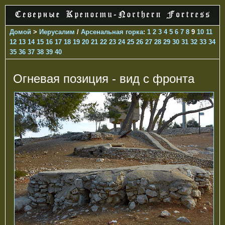
Домой
>
Иерусалим
/
Арсенальная горка
:
1
2
3
4
5
6
7
8
9
10
11
12
13
14
15
16
17
18
19
20
21
22
23
24
25
26
27
28
29
30
31
32
33
34
35
36
37
38
39
40
Огневая позиция - вид с фронта