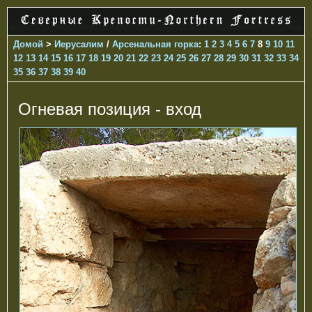
Домой
>
Иерусалим
/
Арсенальная горка
:
1
2
3
4
5
6
7
8
9
10
11
12
13
14
15
16
17
18
19
20
21
22
23
24
25
26
27
28
29
30
31
32
33
34
35
36
37
38
39
40
Огневая позиция - вход