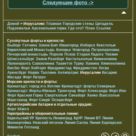
Следующее фото ->
Домой
> Иерусалим:
Главная
Городские стены
Цитадель
Подземелья
Арсенальная горка
Где это?
План
Ссылки
Сухопутные форты и крепости:
Выборг
Гатчина
Замок Бип
Ивангород
Изборск
Кексгольм
Кирилловский Монастырь
Копорье
Новгород
Петропавловка
Печорcкий монастырь
Порхов
Псков
Старая Ладога
Тихвин
Шлиссельбург
Замок Разеборг
Кастельхольм
Кюменлинна
Лапеенранта
Савонлинна
Тааветти
Турку
Хамина
Хямеенлинна
Висбю
Форт Хойторп
Фредрикстад
Фредрикстен
Хегра
Аренсбург
Нарва
Таллинн
Антипатрис
Иерусалим
Кесария
Масада
Форт Латрун
Морские крепости и форты:
Кронштадт: город и о. Котлин
Кронштадт: форты Северные
Кронштадт: Форты Южные
Тронгзунд
Форт Александр
Форт Ино
Форт Красная Горка
Свартхольм
Свеаборг
Ханко
Ваксхольм
Марстранд
Форт Сиарё
Оскарсборг
Артиллерийские батареи и отдельные орудия:
Форт Хёмсо
Укрепрайоны и оборонительные линии:
Карельский УР
Крепость Ленинград
КрУР
Линия ВТ
Линия
Маннергейма
Невский пятачок
Линия Салпа
Линия Харпарског
Миккели
Готланд