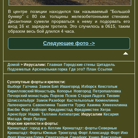
В центре позиции находился так называемый "Большой
бункер" с 80 см. толщины железобетонными стенами.
Десантники сумели прорваться к нему и подорвать его
вход 16 кг. зарядом тротила. Это случилось в 0615, таким
образом весь бой длился 4 часа.
Следующее фото ->
Домой
> Иерусалим:
Главная
Городские стены
Цитадель
Подземелья
Арсенальная горка
Где это?
План
Ссылки
Сухопутные форты и крепости:
Выборг
Гатчина
Замок Бип
Ивангород
Изборск
Кексгольм
Кирилловский Монастырь
Копорье
Новгород
Петропавловка
Печорcкий монастырь
Порхов
Псков
Старая Ладога
Тихвин
Шлиссельбург
Замок Разеборг
Кастельхольм
Кюменлинна
Лапеенранта
Савонлинна
Тааветти
Турку
Хамина
Хямеенлинна
Висбю
Форт Хойторп
Фредрикстад
Фредрикстен
Хегра
Аренсбург
Нарва
Таллинн
Антипатрис
Иерусалим
Кесария
Масада
Форт Латрун
Морские крепости и форты:
Кронштадт: город и о. Котлин
Кронштадт: форты Северные
Кронштадт: Форты Южные
Тронгзунд
Форт Александр
Форт Ино
Форт Красная Горка
Свартхольм
Свеаборг
Ханко
Ваксхольм