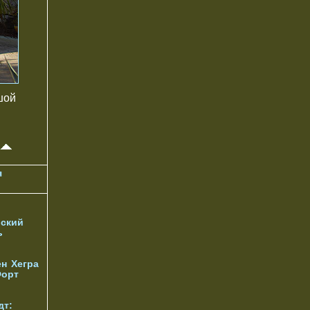
шой
я
ский
ь
ен
Хегра
орт
дт: