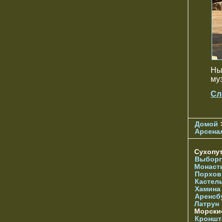
Ны
му
Сл
Домой
Арсена
Сухопу
Выборг
Монаст
Порхов
Кастел
Хамина
Аренсб
Латрун
Морски
Кроншта