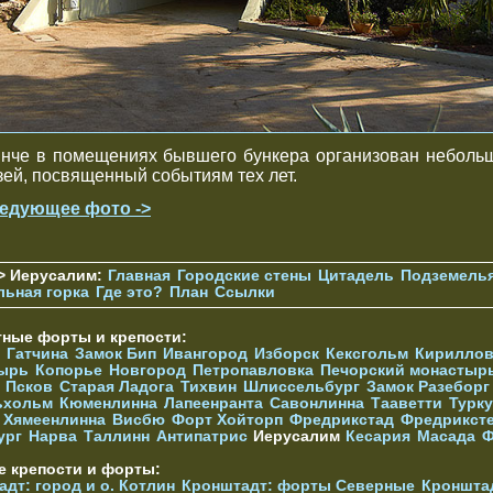
нче в помещениях бывшего бункера организован неболь
зей, посвященный событиям тех лет.
едующее фото ->
> Иерусалим:
Главная
Городские стены
Цитадель
Подземель
льная горка
Где это?
План
Ссылки
тные форты и крепости:
Гатчина
Замок Бип
Ивангород
Изборск
Кексгольм
Кириллов
ырь
Копорье
Новгород
Петропавловка
Печорcкий монастыр
Псков
Старая Ладога
Тихвин
Шлиссельбург
Замок Разеборг
ьхольм
Кюменлинна
Лапеенранта
Савонлинна
Тааветти
Турку
Хямеенлинна
Висбю
Форт Хойторп
Фредрикстад
Фредрикст
ург
Нарва
Таллинн
Антипатрис
Иерусалим
Кесария
Масада
Ф
е крепости и форты:
дт: город и о. Котлин
Кронштадт: форты Северные
Кроншта