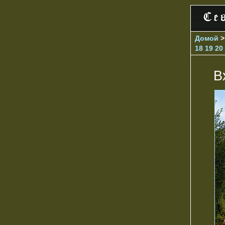
Домой
18
19
20
В