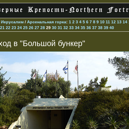
>
Иерусалим
/
Арсенальная горка
:
1
2
3
4
5
6
7
8
9
10
11
12
13
14
21
22
23
24
25
26
27
28
29
30
31
32
33
34
35
36
37
38
39
40
ход в "Большой бункер"