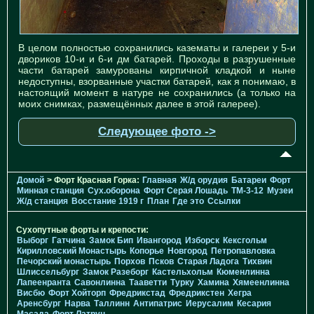
В целом полностью сохранились казематы и галереи у 5-и
двориков 10-и и 6-и дм батарей. Проходы в разрушенные
части батарей замурованы кирпичной кладкой и ныне
недоступны, взорванные участки батарей, как я понимаю, в
настоящий момент в натуре не сохранились (а только на
моих снимках, размещённых далее в этой галерее).
Следующее фото ->
Домой
> Форт Красная Горка:
Главная
Ж/д орудия
Батареи
Форт
Минная станция
Cух.оборона
Форт Серая Лошадь
TM-3-12
Музеи
Ж/д станция
Восстание 1919 г
План
Где это
Ссылки
Сухопутные форты и крепости:
Выборг
Гатчина
Замок Бип
Ивангород
Изборск
Кексгольм
Кирилловский Монастырь
Копорье
Новгород
Петропавловка
Печорcкий монастырь
Порхов
Псков
Старая Ладога
Тихвин
Шлиссельбург
Замок Разеборг
Кастельхольм
Кюменлинна
Лапеенранта
Савонлинна
Тааветти
Турку
Хамина
Хямеенлинна
Висбю
Форт Хойторп
Фредрикстад
Фредрикстен
Хегра
Аренсбург
Нарва
Таллинн
Антипатрис
Иерусалим
Кесария