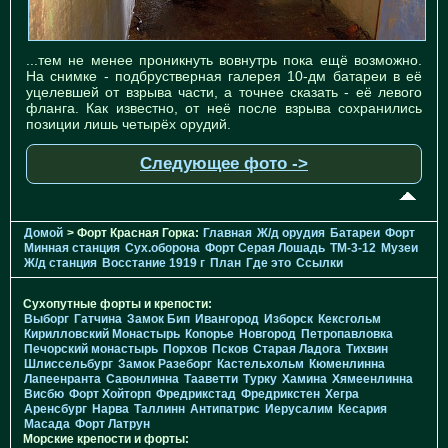
...тем не менее проникнуть вовнутрь пока ещё возможно.
На снимке - подбрустверная галерея 10-дм батареи в её
уцелевшей от взрыва части, а точнее сказать - её левого
фланга. Как известно, от неё после взрыва сохранились
позиции лишь четырёх орудий.
Следующее фото ->
Домой
> Форт Красная Горка:
Главная
Ж/д орудия
Батареи
Форт
Минная станция
Cух.оборона
Форт Серая Лошадь
TM-3-12
Музеи
Ж/д станция
Восстание 1919 г
План
Где это
Ссылки
Сухопутные форты и крепости:
Выборг
Гатчина
Замок Бип
Ивангород
Изборск
Кексгольм
Кирилловский Монастырь
Копорье
Новгород
Петропавловка
Печорcкий монастырь
Порхов
Псков
Старая Ладога
Тихвин
Шлиссельбург
Замок Разеборг
Кастельхольм
Кюменлинна
Лапеенранта
Савонлинна
Тааветти
Турку
Хамина
Хямеенлинна
Висбю
Форт Хойторп
Фредрикстад
Фредрикстен
Хегра
Аренсбург
Нарва
Таллинн
Антипатрис
Иерусалим
Кесария
Масада
Форт Латрун
Морские крепости и форты: