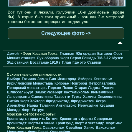
Вот тут они и лежали, голубчики 10-и дюймовые (вроде
бы). А взрыв был таки приличный - вон как 2-х метровой
тощины бетонное перекрытие подвинуло...
Следующее фото ->
Домой
> Форт Красная Горка:
Главная
Ж/д орудия
Батареи
Форт
Минная станция
Cух.оборона
Форт Серая Лошадь
TM-3-12
Музеи
Ж/д станция
Восстание 1919 г
План
Где это
Ссылки
Сухопутные форты и крепости:
Выборг
Гатчина
Замок Бип
Ивангород
Изборск
Кексгольм
Кирилловский Монастырь
Копорье
Новгород
Петропавловка
Печорcкий монастырь
Порхов
Псков
Старая Ладога
Тихвин
Шлиссельбург
Замок Разеборг
Кастельхольм
Кюменлинна
Лапеенранта
Савонлинна
Тааветти
Турку
Хамина
Хямеенлинна
Висбю
Форт Хойторп
Фредрикстад
Фредрикстен
Хегра
Аренсбург
Нарва
Таллинн
Антипатрис
Иерусалим
Кесария
Масада
Форт Латрун
Морские крепости и форты:
Кронштадт: город и о. Котлин
Кронштадт: форты Северные
Кронштадт: Форты Южные
Тронгзунд
Форт Александр
Форт Ино
Форт Красная Горка
Свартхольм
Свеаборг
Ханко
Ваксхольм
Марстранд
Форт Сиарё
Оскарсборг