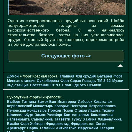
Одно из свежераскопанных орудийных оснований. Шайба
полутораметровой толщины из весьма
высококачественного бетона. С них начиналось
строительство батареи, затем на них устанавливались
орудия, бетонный бруствер, траверсы, пороховые погреба
и прочее достраивалось позже...
Следующее фото ->
Домой
> Форт Красная Горка:
Главная
Ж/д орудия
Батареи
Форт
Минная станция
Cух.оборона
Форт Серая Лошадь
TM-3-12
Музеи
Ж/д станция
Восстание 1919 г
План
Где это
Ссылки
Сухопутные форты и крепости:
Выборг
Гатчина
Замок Бип
Ивангород
Изборск
Кексгольм
Кирилловский Монастырь
Копорье
Новгород
Петропавловка
Печорcкий монастырь
Порхов
Псков
Старая Ладога
Тихвин
Шлиссельбург
Замок Разеборг
Кастельхольм
Кюменлинна
Лапеенранта
Савонлинна
Тааветти
Турку
Хамина
Хямеенлинна
Висбю
Форт Хойторп
Фредрикстад
Фредрикстен
Хегра
Аренсбург
Нарва
Таллинн
Антипатрис
Иерусалим
Кесария