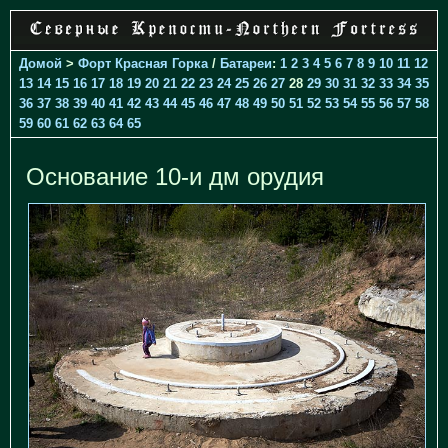
Домой
>
Форт Красная Горка
/
Батареи
:
1
2
3
4
5
6
7
8
9
10
11
12
13
14
15
16
17
18
19
20
21
22
23
24
25
26
27
28
29
30
31
32
33
34
35
36
37
38
39
40
41
42
43
44
45
46
47
48
49
50
51
52
53
54
55
56
57
58
59
60
61
62
63
64
65
Основание 10-и дм орудия