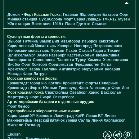
Домой
> Форт Красная Горка:
Главная
Ж/д орудия
Батареи
Форт
Минная станция
Cух.оборона
Форт Серая Лошадь
TM-3-12
Музеи
Ж/д станция
Восстание 1919 г
План
Где это
Ссылки
Сухопутные форты и крепости:
Выборг
Гатчина
Замок Бип
Ивангород
Изборск
Кексгольм
Кирилловский Монастырь
Копорье
Новгород
Петропавловка
Печорcкий монастырь
Порхов
Псков
Старая Ладога
Тихвин
Шлиссельбург
Замок Разеборг
Кастельхольм
Кюменлинна
Лапеенранта
Савонлинна
Тааветти
Турку
Хамина
Хямеенлинна
Висбю
Форт Хойторп
Фредрикстад
Фредрикстен
Хегра
Аренсбург
Нарва
Таллинн
Антипатрис
Иерусалим
Кесария
Масада
Форт Латрун
Морские крепости и форты:
Кронштадт: город и о. Котлин
Кронштадт: форты Северные
Кронштадт: Форты Южные
Тронгзунд
Форт Александр
Форт Ино
Форт Красная Горка
Свартхольм
Свеаборг
Ханко
Ваксхольм
Марстранд
Форт Сиарё
Оскарсборг
Артиллерийские батареи и отдельные орудия:
Форт Хёмсо
Укрепрайоны и оборонительные линии:
Карельский УР
Крепость Ленинград
КрУР
Линия ВТ
Линия
Маннергейма
Невский пятачок
Линия Салпа
Линия Харпарског
Миккели
Готланд
English
П о и с к
Все новости