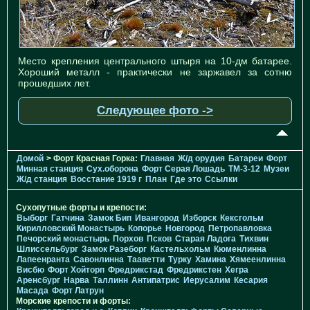
Место крепления центрального штыря на 10-дм батарее.
Хороший металл - практически не заржавел за сотню
прошедших лет.
Следующее фото ->
Домой
> Форт Красная Горка:
Главная
Ж/д орудия
Батареи
Форт
Минная станция
Cух.оборона
Форт Серая Лошадь
TM-3-12
Музеи
Ж/д станция
Восстание 1919 г
План
Где это
Ссылки
Сухопутные форты и крепости:
Выборг
Гатчина
Замок Бип
Ивангород
Изборск
Кексгольм
Кирилловский Монастырь
Копорье
Новгород
Петропавловка
Печорcкий монастырь
Порхов
Псков
Старая Ладога
Тихвин
Шлиссельбург
Замок Разеборг
Кастельхольм
Кюменлинна
Лапеенранта
Савонлинна
Тааветти
Турку
Хамина
Хямеенлинна
Висбю
Форт Хойторп
Фредрикстад
Фредрикстен
Хегра
Аренсбург
Нарва
Таллинн
Антипатрис
Иерусалим
Кесария
Масада
Форт Латрун
Морские крепости и форты: