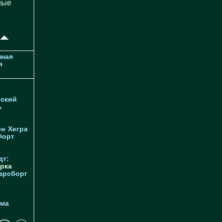
ные
ная
я
ский
ь
ен
Хегра
Форт
дт:
рка
арсборг
йма