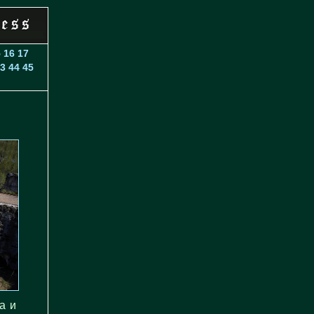
5
16
17
3
44
45
а и