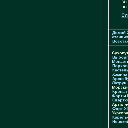
вы
ос
Сл
Домой
станци
Восстан
Сухопу
Выборг
Монаст
Порхов
Кастел
Хамина
Аренсб
Латрун
Морски
Кроншта
Форты
Свартх
Артилл
Форт Х
Укрепр
Карель
Невски