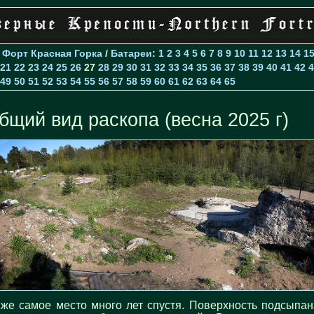
>
Форт Красная Горка
/
Батареи
:
1
2
3
4
5
6
7
8
9
10
11
12
13
14
1
21
22
23
24
25
26
27
28
29
30
31
32
33
34
35
36
37
38
39
40
41
42
4
49
50
51
52
53
54
55
56
57
58
59
60
61
62
63
64
65
бщий вид раскопа (весна 2025 г)
 же самое место много лет спустя. Поверхность подсыпан