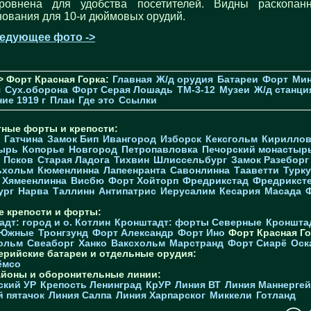
ровнена для удобства посетителей. Видны раскопан
нования для 10-и дюймовых орудий.
едующее фото ->
> Форт Красная Горка:
Главная
Ж/д орудия
Батареи
Форт
Мин
я
Cух.оборона
Форт Серая Лошадь
TM-3-12
Музеи
Ж/д станци
ие 1919 г
План
Где это
Ссылки
тные форты и крепости:
Гатчина
Замок Бип
Ивангород
Изборск
Кексгольм
Кириллов
ырь
Копорье
Новгород
Петропавловка
Печорcкий монастыр
Псков
Старая Ладога
Тихвин
Шлиссельбург
Замок Разеборг
ьхольм
Кюменлинна
Лапеенранта
Савонлинна
Тааветти
Турку
Хямеенлинна
Висбю
Форт Хойторп
Фредрикстад
Фредрикст
ург
Нарва
Таллинн
Антипатрис
Иерусалим
Кесария
Масада
е крепости и форты:
дт: город и о. Котлин
Кронштадт: форты Северные
Кроншта
 Южные
Тронгзунд
Форт Александр
Форт Ино
Форт Красная Го
ольм
Свеаборг
Ханко
Ваксхольм
Марстранд
Форт Сиарё
Оск
ерийские батареи и отдельные орудия:
ёмсо
айоны и оборонительные линии:
ский УР
Крепость Ленинград
КрУР
Линия ВТ
Линия Маннерге
й пятачок
Линия Салпа
Линия Харпарског
Миккели
Готланд