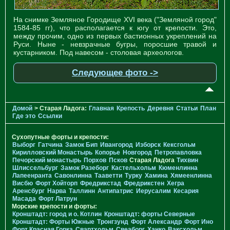
На снимке Земляное Городище XVI века ("Земляной город"
1584-85 гг), что располагается к югу от крепости. Это,
между прочим, одно из первых бастионных укреплений на
Руси. Ныне - невзрачные бугры, поросшие травой и
кустарником. Под навесом - столовая археологов.
Следующее фото ->
Домой
> Старая Ладога:
Главная
Крепость
Деревня
Статьи
План
Где это
Ссылки
Сухопутные форты и крепости:
Выборг
Гатчина
Замок Бип
Ивангород
Изборск
Кексгольм
Кирилловский Монастырь
Копорье
Новгород
Петропавловка
Печорcкий монастырь
Порхов
Псков
Старая Ладога
Тихвин
Шлиссельбург
Замок Разеборг
Кастельхольм
Кюменлинна
Лапеенранта
Савонлинна
Тааветти
Турку
Хамина
Хямеенлинна
Висбю
Форт Хойторп
Фредрикстад
Фредрикстен
Хегра
Аренсбург
Нарва
Таллинн
Антипатрис
Иерусалим
Кесария
Масада
Форт Латрун
Морские крепости и форты:
Кронштадт: город и о. Котлин
Кронштадт: форты Северные
Кронштадт: Форты Южные
Тронгзунд
Форт Александр
Форт Ино
Форт Красная Горка
Свартхольм
Свеаборг
Ханко
Ваксхольм