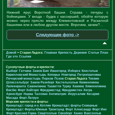
Нижний ярус Воротной башни. Справа - печуры с
бойницами. У входа - будка с кассиршей, обойти которую
можно через прясло между Клементовской и Раскатной
башнями или в любом другом месте. Впрочем, зачем?...
Следующее фото ->
Домой
> Старая Ладога:
Главная
Крепость
Деревня
Статьи
План
Где это
Ссылки
Сухопутные форты и крепости:
Выборг
Гатчина
Замок Бип
Ивангород
Изборск
Кексгольм
Кирилловский Монастырь
Копорье
Новгород
Петропавловка
Печорcкий монастырь
Порхов
Псков
Старая Ладога
Тихвин
Шлиссельбург
Замок Разеборг
Кастельхольм
Кюменлинна
Лапеенранта
Савонлинна
Тааветти
Турку
Хамина
Хямеенлинна
Висбю
Форт Хойторп
Фредрикстад
Фредрикстен
Хегра
Аренсбург
Нарва
Таллинн
Антипатрис
Иерусалим
Кесария
Масада
Форт Латрун
Морские крепости и форты:
Кронштадт: город и о. Котлин
Кронштадт: форты Северные
Кронштадт: Форты Южные
Тронгзунд
Форт Александр
Форт Ино
Форт Красная Горка
Свартхольм
Свеаборг
Ханко
Ваксхольм