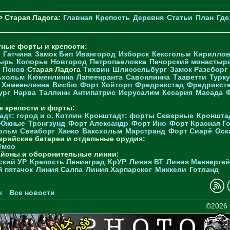
> Старая Ладога:
Главная
Крепость
Деревня
Статьи
План
Где
тные форты и крепости:
Гатчина
Замок Бип
Ивангород
Изборск
Кексгольм
Кириллов
ырь
Копорье
Новгород
Петропавловка
Печорcкий монастыр
Псков
Старая Ладога
Тихвин
Шлиссельбург
Замок Разеборг
ьхольм
Кюменлинна
Лапеенранта
Савонлинна
Тааветти
Турку
Хямеенлинна
Висбю
Форт Хойторп
Фредрикстад
Фредрикст
ург
Нарва
Таллинн
Антипатрис
Иерусалим
Кесария
Масада
е крепости и форты:
дт: город и о. Котлин
Кронштадт: форты Северные
Кроншта
 Южные
Тронгзунд
Форт Александр
Форт Ино
Форт Красная Г
ольм
Свеаборг
Ханко
Ваксхольм
Марстранд
Форт Сиарё
Оск
ерийские батареи и отдельные орудия:
ёмсо
айоны и оборонительные линии:
ский УР
Крепость Ленинград
КрУР
Линия ВТ
Линия Маннерге
й пятачок
Линия Салпа
Линия Харпарског
Миккели
Готланд
к
Все новости
©2026