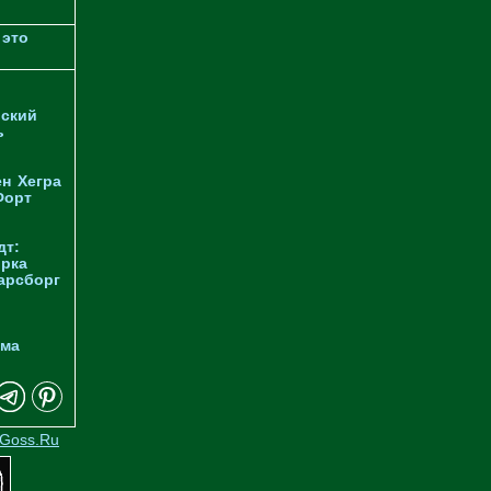
 это
ский
ь
ен
Хегра
Форт
дт:
орка
арсборг
йма
Goss.Ru