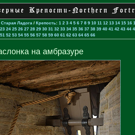
>
Старая Ладога
/
Крепость
:
1
2
3
4
5
6
7
8
9
10
11
12
13
14
15
16
23
24
25
26
27
28
29
30
31
32
33
34
35
36
37
38
39
40
41
42
43
44
4
51
52
53
54
55
56
57
58
59
60
61
62
63
64
65
66
аслонка на амбразуре