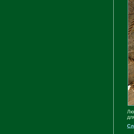
Лю
дл
Сл