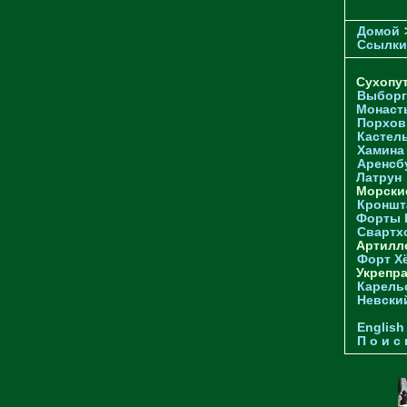
Домой
Ссылки
Сухопу
Выборг
Монаст
Порхов
Кастел
Хамина
Аренсб
Латрун
Морски
Кроншта
Форты
Свартх
Артилл
Форт Х
Укрепр
Карель
Невски
English
П о и с 