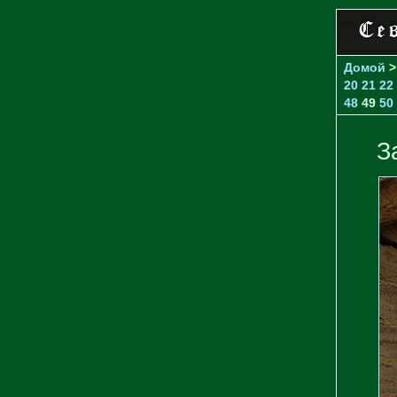
Домой
20
21
22
48
49
50
З