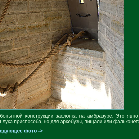
бопытной конструкции заслонка на амбразуре. Это явно
я лука приспособа, но для аркебузы, пищали или фальконет
едующее фото ->