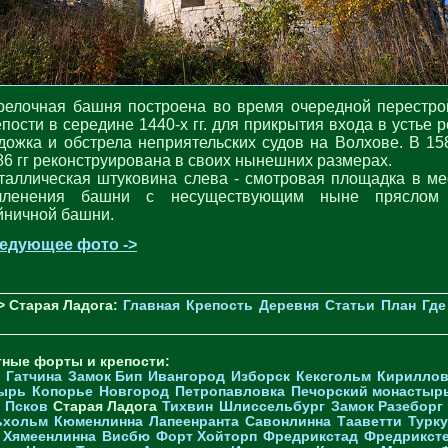
релочная башня построена во время очередной перестро
епости в середине 1440-х гг. для прикрытия входа в устье р
дожка и обстрела неприятельских судов на Волхове. В 15
86 гг реконструирована в своих нынешних размерах.
таллическая штуковина слева - смотровая площадка в ме
членения башни с несуществующим ныне пряслом
йничной башни.
едующее фото ->
> Старая Ладога:
Главная
Крепость
Деревня
Статьи
План
Где
тные форты и крепости:
Гатчина
Замок Бип
Ивангород
Изборск
Кексгольм
Кириллов
ырь
Копорье
Новгород
Петропавловка
Печорcкий монастыр
Псков
Старая Ладога
Тихвин
Шлиссельбург
Замок Разеборг
ьхольм
Кюменлинна
Лапеенранта
Савонлинна
Тааветти
Турку
Хямеенлинна
Висбю
Форт Хойторп
Фредрикстад
Фредрикст