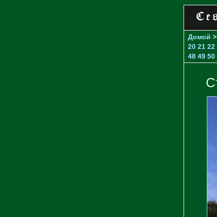
Домой
20
21
22
48
49
50
С