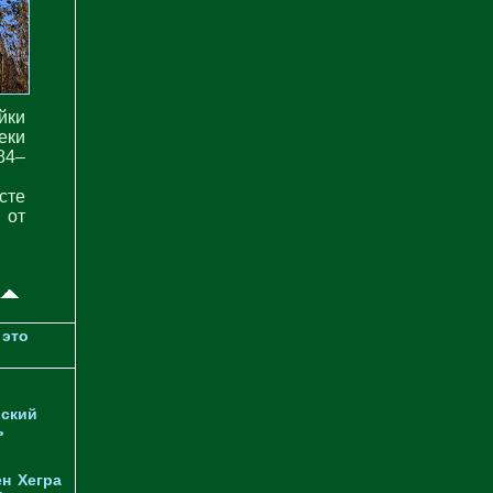
йки
еки
84–
сте
 от
 это
ский
ь
ен
Хегра