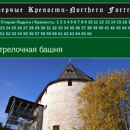
>
Старая Ладога
/
Крепость
:
1
2
3
4
5
6
7
8
9
10
11
12
13
14
15
16
23
24
25
26
27
28
29
30
31
32
33
34
35
36
37
38
39
40
41
42
43
44
4
51
52
53
54
55
56
57
58
59
60
61
62
63
64
65
66
трелочная башня