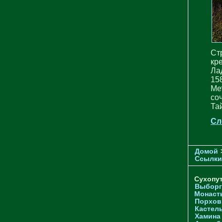
Ст
кр
Ла
15
Ме
со
Та
Сл
Домой
Ссылки
Сухопу
Выборг
Монаст
Порхов
Кастел
Хамина