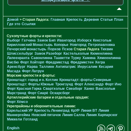
Домой
> Старая Ладога:
Главная
Крепость
Деревня
Статьи
План
Где это
Ссылки
Сухопутные форты и крепости:
Выборг
Гатчина
Замок Бип
Ивангород
Изборск
Кексгольм
Кирилловский Монастырь
Копорье
Новгород
Петропавловка
Печорcкий монастырь
Порхов
Псков
Старая Ладога
Тихвин
Шлиссельбург
Замок Разеборг
Кастельхольм
Кюменлинна
Лапеенранта
Савонлинна
Тааветти
Турку
Хамина
Хямеенлинна
Висбю
Форт Хойторп
Фредрикстад
Фредрикстен
Хегра
Аренсбург
Нарва
Таллинн
Антипатрис
Иерусалим
Кесария
Масада
Форт Латрун
Морские крепости и форты:
Кронштадт: город и о. Котлин
Кронштадт: форты Северные
Кронштадт: Форты Южные
Тронгзунд
Форт Александр
Форт Ино
Форт Красная Горка
Свартхольм
Свеаборг
Ханко
Ваксхольм
Марстранд
Форт Сиарё
Оскарсборг
Артиллерийские батареи и отдельные орудия:
Форт Хёмсо
Укрепрайоны и оборонительные линии:
Карельский УР
Крепость Ленинград
КрУР
Линия ВТ
Линия
Маннергейма
Невский пятачок
Линия Салпа
Линия Харпарског
Миккели
Готланд
English