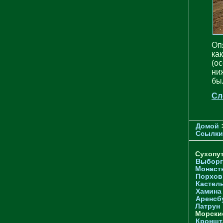
Оп
ка
(о
ни
был
Сл
Домой
Ссылки
Сухопу
Выборг
Монаст
Порхов
Кастел
Хамина
Аренсб
Латрун
Морски
Кроншта