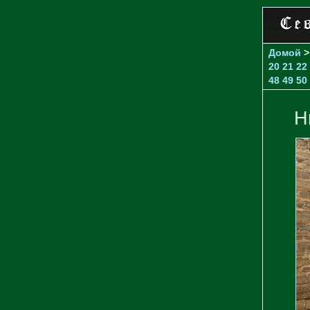
Домой
20
21
22
48
49
50
Н