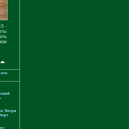
5 -
оты
ать
как
 это
ский
ь
ен
Хегра
Форт
дт: