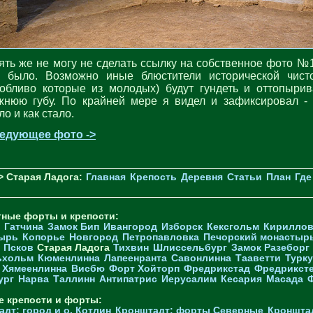
ять же не могу не сделать ссылку на собственное фото №1
к было. Возможно иные блюстители исторической чист
собливо которые из молодых) будут гундеть и оттопырив
жнюю губу. По крайней мере я видел и зафиксировал - 
о и как стало.
едующее фото ->
> Старая Ладога:
Главная
Крепость
Деревня
Статьи
План
Где
тные форты и крепости:
Гатчина
Замок Бип
Ивангород
Изборск
Кексгольм
Кириллов
ырь
Копорье
Новгород
Петропавловка
Печорcкий монастыр
Псков
Старая Ладога
Тихвин
Шлиссельбург
Замок Разеборг
ьхольм
Кюменлинна
Лапеенранта
Савонлинна
Тааветти
Турку
Хямеенлинна
Висбю
Форт Хойторп
Фредрикстад
Фредрикст
ург
Нарва
Таллинн
Антипатрис
Иерусалим
Кесария
Масада
е крепости и форты:
дт: город и о. Котлин
Кронштадт: форты Северные
Кроншта