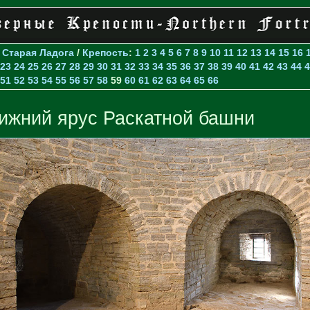
>
Старая Ладога
/
Крепость
:
1
2
3
4
5
6
7
8
9
10
11
12
13
14
15
16
23
24
25
26
27
28
29
30
31
32
33
34
35
36
37
38
39
40
41
42
43
44
4
51
52
53
54
55
56
57
58
59
60
61
62
63
64
65
66
ижний ярус Раскатной башни