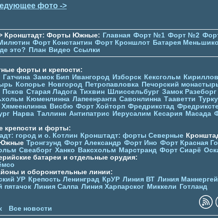
едующее фото ->
> Кронштадт: Форты Южные:
Главная
Форт №1
Форт №2
Фор
Милютин
Форт Константин
Форт Кроншлот
Батарея Меньшик
де это?
План
Видео
Ссылки
тные форты и крепости:
Гатчина
Замок Бип
Ивангород
Изборск
Кексгольм
Кириллов
ырь
Копорье
Новгород
Петропавловка
Печорcкий монастыр
Псков
Старая Ладога
Тихвин
Шлиссельбург
Замок Разеборг
ьхольм
Кюменлинна
Лапеенранта
Савонлинна
Тааветти
Турку
Хямеенлинна
Висбю
Форт Хойторп
Фредрикстад
Фредрикст
ург
Нарва
Таллинн
Антипатрис
Иерусалим
Кесария
Масада
е крепости и форты:
дт: город и о. Котлин
Кронштадт: форты Северные
Кронштад
 Южные
Тронгзунд
Форт Александр
Форт Ино
Форт Красная Г
ольм
Свеаборг
Ханко
Ваксхольм
Марстранд
Форт Сиарё
Оск
ерийские батареи и отдельные орудия:
ёмсо
айоны и оборонительные линии:
ский УР
Крепость Ленинград
КрУР
Линия ВТ
Линия Маннерге
й пятачок
Линия Салпа
Линия Харпарског
Миккели
Готланд
к
Все новости