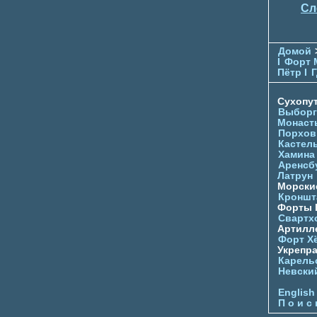
Сл
Домой
I
Форт 
Пётр I
Г
Сухопу
Выборг
Монаст
Порхов
Кастел
Хамина
Аренсб
Латрун
Морски
Кроншта
Форты
Свартх
Артилл
Форт Х
Укрепр
Карель
Невски
English
П о и с 