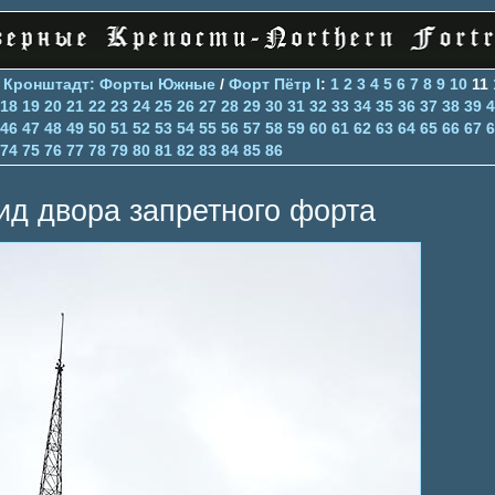
>
Кронштадт: Форты Южные
/
Форт Пётр I
:
1
2
3
4
5
6
7
8
9
10
11
18
19
20
21
22
23
24
25
26
27
28
29
30
31
32
33
34
35
36
37
38
39
4
46
47
48
49
50
51
52
53
54
55
56
57
58
59
60
61
62
63
64
65
66
67
6
74
75
76
77
78
79
80
81
82
83
84
85
86
ид двора запретного форта