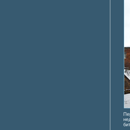
Пе
не
би