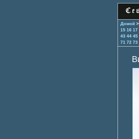
Домой
15
16
17
43
44
45
71
72
73
В