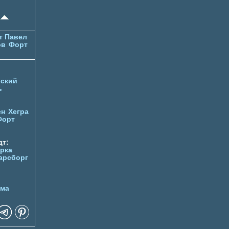
т Павел
ов
Форт
ский
ь
ен
Хегра
Форт
т:
орка
арсборг
йма