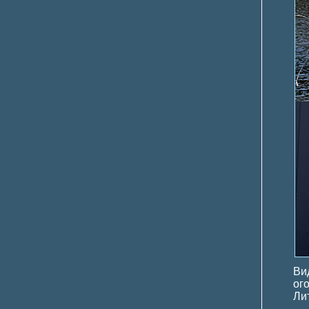
Ви
ог
Ли