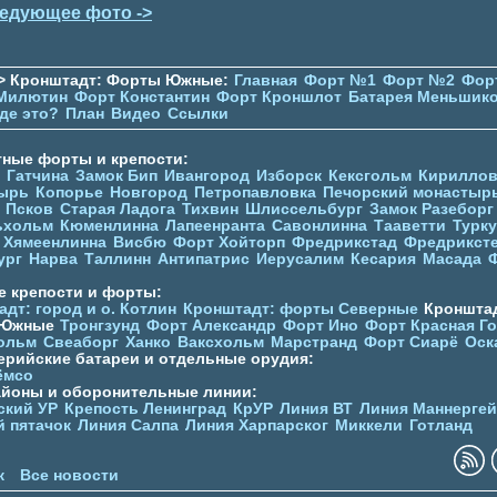
едующее фото ->
> Кронштадт: Форты Южные:
Главная
Форт №1
Форт №2
Фор
Милютин
Форт Константин
Форт Кроншлот
Батарея Меньшик
де это?
План
Видео
Ссылки
тные форты и крепости:
Гатчина
Замок Бип
Ивангород
Изборск
Кексгольм
Кириллов
ырь
Копорье
Новгород
Петропавловка
Печорcкий монастыр
Псков
Старая Ладога
Тихвин
Шлиссельбург
Замок Разеборг
ьхольм
Кюменлинна
Лапеенранта
Савонлинна
Тааветти
Турку
Хямеенлинна
Висбю
Форт Хойторп
Фредрикстад
Фредрикст
ург
Нарва
Таллинн
Антипатрис
Иерусалим
Кесария
Масада
е крепости и форты:
дт: город и о. Котлин
Кронштадт: форты Северные
Кронштад
 Южные
Тронгзунд
Форт Александр
Форт Ино
Форт Красная Г
ольм
Свеаборг
Ханко
Ваксхольм
Марстранд
Форт Сиарё
Оск
ерийские батареи и отдельные орудия:
ёмсо
айоны и оборонительные линии:
ский УР
Крепость Ленинград
КрУР
Линия ВТ
Линия Маннерге
й пятачок
Линия Салпа
Линия Харпарског
Миккели
Готланд
к
Все новости