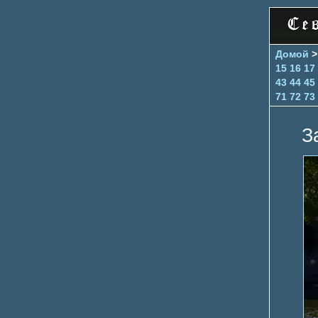
Домой
15
16
17
43
44
45
71
72
73
З