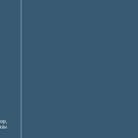
ор,
азы