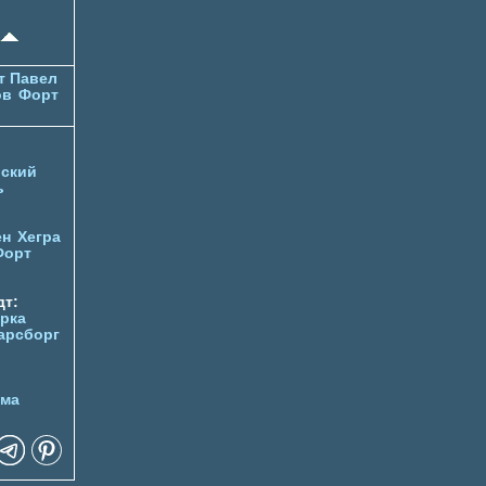
т Павел
ов
Форт
ский
ь
ен
Хегра
Форт
т:
орка
арсборг
йма