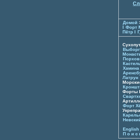
Сл
Домой
I
Форт 
Пётр I
Г
Сухопу
Выборг
Монаст
Порхов
Кастел
Хамина
Аренсб
Латрун
Морски
Кроншта
Форты
Свартх
Артилл
Форт Х
Укрепр
Карель
Невски
English
П о и с 