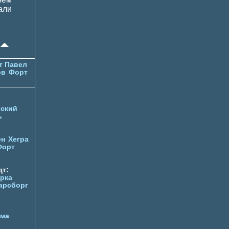
али
т Павел
ов
Форт
ский
ь
ен
Хегра
Форт
т:
орка
арсборг
йма