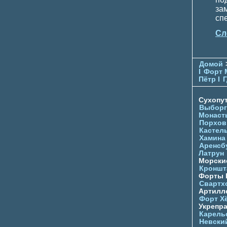
за
сп
Сл
Домой
I
Форт 
Пётр I
Г
Сухопу
Выборг
Монаст
Порхов
Кастел
Хамина
Аренсб
Латрун
Морски
Кроншта
Форты
Свартх
Артилл
Форт Х
Укрепр
Карель
Невски