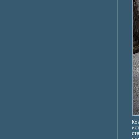
Ко
ис
ст
по