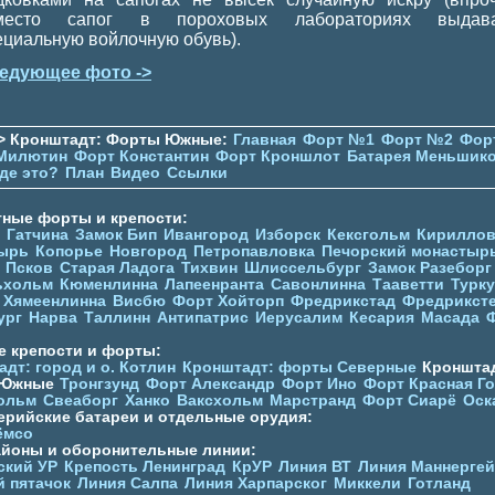
место сапог в пороховых лабораториях выдав
ециальную войлочную обувь).
едующее фото ->
> Кронштадт: Форты Южные:
Главная
Форт №1
Форт №2
Фор
Милютин
Форт Константин
Форт Кроншлот
Батарея Меньшик
де это?
План
Видео
Ссылки
тные форты и крепости:
Гатчина
Замок Бип
Ивангород
Изборск
Кексгольм
Кириллов
ырь
Копорье
Новгород
Петропавловка
Печорcкий монастыр
Псков
Старая Ладога
Тихвин
Шлиссельбург
Замок Разеборг
ьхольм
Кюменлинна
Лапеенранта
Савонлинна
Тааветти
Турку
Хямеенлинна
Висбю
Форт Хойторп
Фредрикстад
Фредрикст
ург
Нарва
Таллинн
Антипатрис
Иерусалим
Кесария
Масада
е крепости и форты:
дт: город и о. Котлин
Кронштадт: форты Северные
Кронштад
 Южные
Тронгзунд
Форт Александр
Форт Ино
Форт Красная Г
ольм
Свеаборг
Ханко
Ваксхольм
Марстранд
Форт Сиарё
Оск
ерийские батареи и отдельные орудия:
ёмсо
айоны и оборонительные линии:
ский УР
Крепость Ленинград
КрУР
Линия ВТ
Линия Маннерге
й пятачок
Линия Салпа
Линия Харпарског
Миккели
Готланд