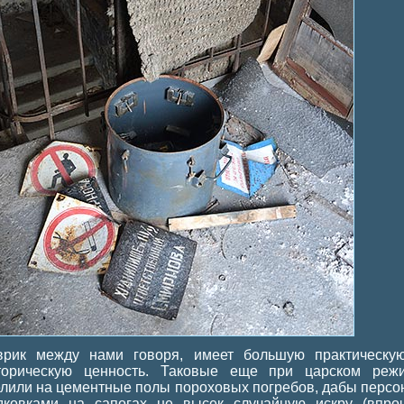
врик между нами говоря, имеет большую практическу
торическую ценность. Таковые еще при царском реж
елили на цементные полы пороховых погребов, дабы персо
дковками на сапогах не высек случайную искру (впро