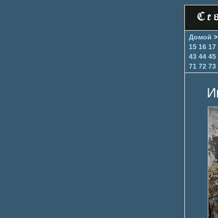
Домой
15
16
17
43
44
45
71
72
73
И