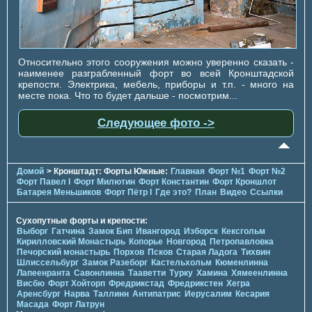
Относительно этого сооружения можно уверенно сказать -
наименее разграбленный форт во всей Кронштадской
крепости. Электрика, мебель, приборы и т.п. - много на
месте пока. Что то будет дальше - посмотрим...
Следующее фото ->
Домой
> Кронштадт: Форты Южные:
Главная
Форт №1
Форт №2
Форт Павел I
Форт Милютин
Форт Константин
Форт Кроншлот
Батарея Меньшиков
Форт Пётр I
Где это?
План
Видео
Ссылки
Сухопутные форты и крепости:
Выборг
Гатчина
Замок Бип
Ивангород
Изборск
Кексгольм
Кирилловский Монастырь
Копорье
Новгород
Петропавловка
Печорcкий монастырь
Порхов
Псков
Старая Ладога
Тихвин
Шлиссельбург
Замок Разеборг
Кастельхольм
Кюменлинна
Лапеенранта
Савонлинна
Тааветти
Турку
Хамина
Хямеенлинна
Висбю
Форт Хойторп
Фредрикстад
Фредрикстен
Хегра
Аренсбург
Нарва
Таллинн
Антипатрис
Иерусалим
Кесария
Масада
Форт Латрун