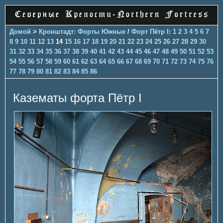
Домой
>
Кронштадт: Форты Южные
/
Форт Пётр I
:
1
2
3
4
5
6
7
8
9
10
11
12
13
14
15
16
17
18
19
20
21
22
23
24
25
26
27
28
29
30
31
32
33
34
35
36
37
38
39
40
41
42
43
44
45
46
47
48
49
50
51
52
53
54
55
56
57
58
59
60
61
62
63
64
65
66
67
68
69
70
71
72
73
74
75
76
77
78
79
80
81
82
83
84
85
86
Казематы форта Пётр I