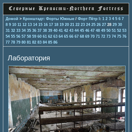
Домой
>
Кронштадт: Форты Южные
/
Форт Пётр I
:
1
2
3
4
5
6
7
8
9
10
11
12
13
14
15
16
17
18
19
20
21
22
23
24
25
26
27
28
29
30
31
32
33
34
35
36
37
38
39
40
41
42
43
44
45
46
47
48
49
50
51
52
53
54
55
56
57
58
59
60
61
62
63
64
65
66
67
68
69
70
71
72
73
74
75
76
77
78
79
80
81
82
83
84
85
86
Лаборатория