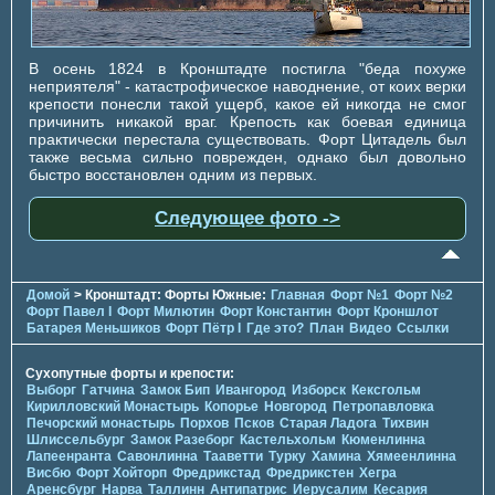
В осень 1824 в Кронштадте постигла "беда похуже
неприятеля" - катастрофическое наводнение, от коих верки
крепости понесли такой ущерб, какое ей никогда не смог
причинить никакой враг. Крепость как боевая единица
практически перестала существовать. Форт Цитадель был
также весьма сильно поврежден, однако был довольно
быстро восстановлен одним из первых.
Следующее фото ->
Домой
> Кронштадт: Форты Южные:
Главная
Форт №1
Форт №2
Форт Павел I
Форт Милютин
Форт Константин
Форт Кроншлот
Батарея Меньшиков
Форт Пётр I
Где это?
План
Видео
Ссылки
Сухопутные форты и крепости:
Выборг
Гатчина
Замок Бип
Ивангород
Изборск
Кексгольм
Кирилловский Монастырь
Копорье
Новгород
Петропавловка
Печорcкий монастырь
Порхов
Псков
Старая Ладога
Тихвин
Шлиссельбург
Замок Разеборг
Кастельхольм
Кюменлинна
Лапеенранта
Савонлинна
Тааветти
Турку
Хамина
Хямеенлинна
Висбю
Форт Хойторп
Фредрикстад
Фредрикстен
Хегра
Аренсбург
Нарва
Таллинн
Антипатрис
Иерусалим
Кесария