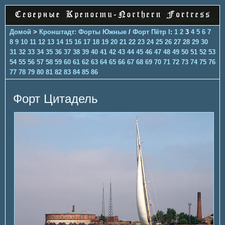
Домой
>
Кронштадт: Форты Южные
/
Форт Пётр I
:
1
2
3
4
5
6
7
8
9
10
11
12
13
14
15
16
17
18
19
20
21
22
23
24
25
26
27
28
29
30
31
32
33
34
35
36
37
38
39
40
41
42
43
44
45
46
47
48
49
50
51
52
53
54
55
56
57
58
59
60
61
62
63
64
65
66
67
68
69
70
71
72
73
74
75
76
77
78
79
80
81
82
83
84
85
86
Форт Цитадель