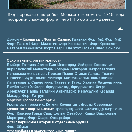
Вид пороховых погребов Морского ведомства 1915 года
постройки с дамбы форта Петр I. Но об этом - далее...
Домой
> Кронштадт: Форты Южные:
Главная
Форт №1
Форт №2
Форт Павел I
Форт Милютин
Форт Константин
Форт Кроншлот
Батарея Меньшиков
Форт Пётр I
Где это?
План
Видео
Ссылки
Сухопутные форты и крепости:
Выборг
Гатчина
Замок Бип
Ивангород
Изборск
Кексгольм
Кирилловский Монастырь
Копорье
Новгород
Петропавловка
Печорcкий монастырь
Порхов
Псков
Старая Ладога
Тихвин
Шлиссельбург
Замок Разеборг
Кастельхольм
Кюменлинна
Лапеенранта
Савонлинна
Тааветти
Турку
Хамина
Хямеенлинна
Висбю
Форт Хойторп
Фредрикстад
Фредрикстен
Хегра
Аренсбург
Нарва
Таллинн
Антипатрис
Иерусалим
Кесария
Масада
Форт Латрун
Морские крепости и форты:
Кронштадт: город и о. Котлин
Кронштадт: форты Северные
Кронштадт: Форты Южные
Тронгзунд
Форт Александр
Форт Ино
Форт Красная Горка
Свартхольм
Свеаборг
Ханко
Ваксхольм
Марстранд
Форт Сиарё
Оскарсборг
Артиллерийские батареи и отдельные орудия:
Форт Хёмсо
Укрепрайоны и оборонительные линии: