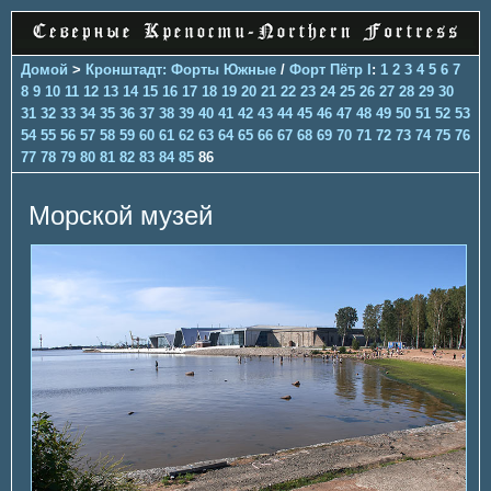
Домой
>
Кронштадт: Форты Южные
/
Форт Пётр I
:
1
2
3
4
5
6
7
8
9
10
11
12
13
14
15
16
17
18
19
20
21
22
23
24
25
26
27
28
29
30
31
32
33
34
35
36
37
38
39
40
41
42
43
44
45
46
47
48
49
50
51
52
53
54
55
56
57
58
59
60
61
62
63
64
65
66
67
68
69
70
71
72
73
74
75
76
77
78
79
80
81
82
83
84
85
86
Морской музей