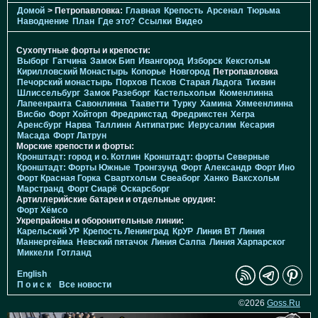
Домой
> Петропавловка:
Главная
Крепость
Арсенал
Тюрьма
Наводнение
План
Где это?
Ссылки
Видео
Сухопутные форты и крепости:
Выборг
Гатчина
Замок Бип
Ивангород
Изборск
Кексгольм
Кирилловский Монастырь
Копорье
Новгород
Петропавловка
Печорcкий монастырь
Порхов
Псков
Старая Ладога
Тихвин
Шлиссельбург
Замок Разеборг
Кастельхольм
Кюменлинна
Лапеенранта
Савонлинна
Тааветти
Турку
Хамина
Хямеенлинна
Висбю
Форт Хойторп
Фредрикстад
Фредрикстен
Хегра
Аренсбург
Нарва
Таллинн
Антипатрис
Иерусалим
Кесария
Масада
Форт Латрун
Морские крепости и форты:
Кронштадт: город и о. Котлин
Кронштадт: форты Северные
Кронштадт: Форты Южные
Тронгзунд
Форт Александр
Форт Ино
Форт Красная Горка
Свартхольм
Свеаборг
Ханко
Ваксхольм
Марстранд
Форт Сиарё
Оскарсборг
Артиллерийские батареи и отдельные орудия:
Форт Хёмсо
Укрепрайоны и оборонительные линии:
Карельский УР
Крепость Ленинград
КрУР
Линия ВТ
Линия
Маннергейма
Невский пятачок
Линия Салпа
Линия Харпарског
Миккели
Готланд
English
П о и с к
Все новости
©2026
Goss.Ru